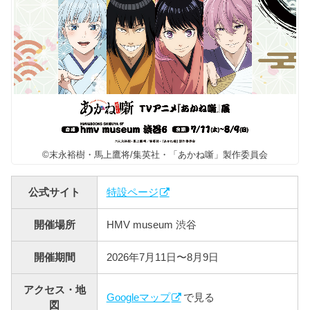
©末永裕樹・馬上鷹将/集英社・「あかね噺」製作委員会
公式サイト
特設ページ
開催場所
HMV museum 渋谷
開催期間
2026年7月11日〜8月9日
アクセス・地
Googleマップ
で見る
図