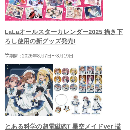
LaLaオールスターカレンダー2025 描き下
ろし使用の新グッズ発売!
期間 : 2026年8月7日〜8月19日
とある科学の超電磁砲T 星​空メイドver 描