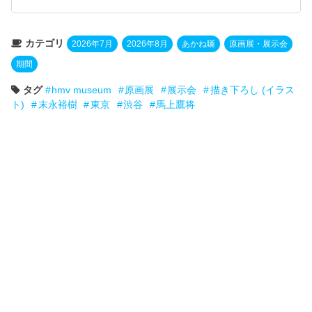
カテゴリ
2026年7月
2026年8月
あかね噺
原画展・展示会
期間
タグ
hmv museum
原画展
展示会
描き下ろし (イラス
ト)
末永裕樹
東京
渋谷
馬上鷹将