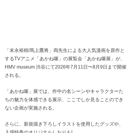
「末永裕樹/馬上鷹将」両先生による大人気漫画を原作と
するTVアニメ「あかね噺」の展覧会「あかね噺展」が、
HMV museum 渋谷にて2026年7月11日〜8月9日まで開催
される。
「あかね噺」展では、作中の名シーンやキャラクターた
ちの魅力を体感できる展示、ここでしか見ることのでき
ない企画が実施される。
さらに、新規描き下ろしイラストを使用したグッズや、
入場特典のオリジナルしおりも!