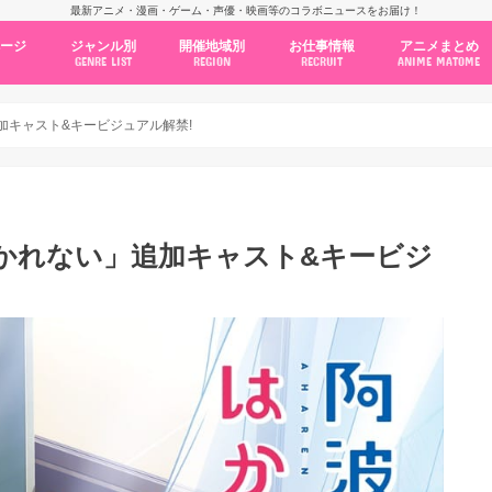
最新アニメ・漫画・ゲーム・声優・映画等のコラボニュースをお届け！
ページ
ジャンル別
開催地域別
お仕事情報
アニメまとめ
GENRE LIST
REGION
RECRUIT
ANIME MATOME
コラボカフェ
常設店舗
ポップアップストア
原画展・展示会
くじ / プライズ / ガチャ
店舗系コラボ
テーマパーク・遊園地
アニメ・漫画の期間限定イベント
グッズ
ファッション
コミック・ムック本
新作アニメ情報
ニュース
池袋
秋葉原
新宿
大阪
福岡
名古屋
カプコン
NSグループ
BENELIC
アニメイト
トランジットホールディングス
モトヤフーズ
TOWER RECORDS
タブリエ・マーケティング
GENDA GiGO Entertainment
加キャスト&キービジュアル解禁!
かれない」追加キャスト&キービジ