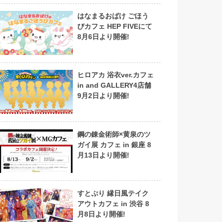
はなまるおばけ ごほう
びカフェ HEP FIVEにて
8月6日より開催!
ヒロアカ 浴衣ver.カフェ
in and GALLERY4店舗
9月2日より開催!
鋼の錬金術師×黄泉のツ
ガイ展 カフェ in 銀座 8
月13日より開催!
すとぷり 縁日風テイク
アウトカフェ in 渋谷 8
月8日より開催!