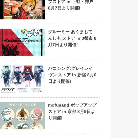
プストア in 上野・神戸
8月7日より開催!
グルーミー あくまもて
んしも ストア in 3都市 8
月7日より開催!
パニシング:グレイレイ
ヴン ストア in 新宿 8月6
日より開催!
mofusand ポップアップ
ストア in 京都 8月9日よ
り開催!