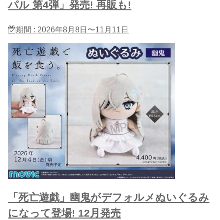
パル 第4弾」発売! 再販も!
期間 : 2026年8月8日〜11月11日
「死亡遊戯」幽鬼がデフォルメぬいぐるみ
になって登場! 12月発売