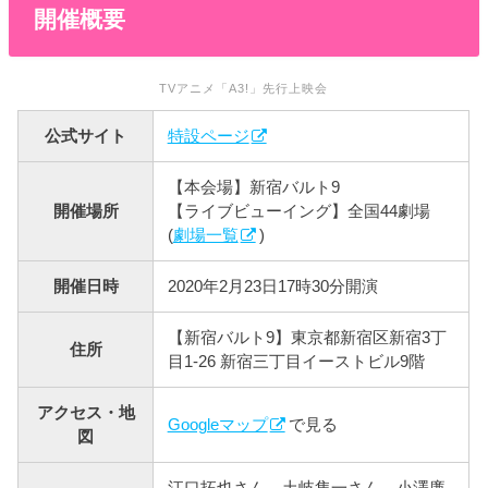
開催概要
TVアニメ「A3!」先行上映会
公式サイト
特設ページ
【本会場】新宿バルト9
開催場所
【ライブビューイング】全国44劇場
(
劇場一覧
)
開催日時
2020年2月23日17時30分開演
【新宿バルト9】東京都新宿区新宿3丁
住所
目1-26 新宿三丁目イーストビル9階
アクセス・地
Googleマップ
で見る
図
江口拓也さん、土岐隼一さん、小澤廉