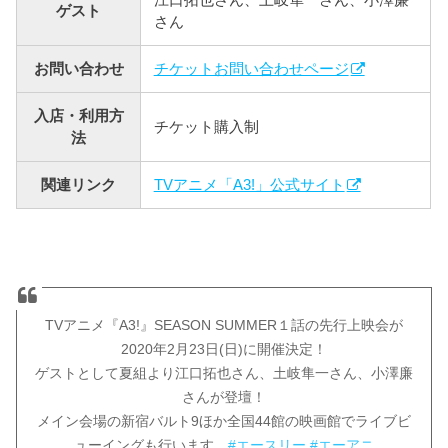
ゲスト
さん
お問い合わせ
チケットお問い合わせページ
入店・利用方
チケット購入制
法
関連リンク
TVアニメ「A3!」公式サイト
TVアニメ『A3!』SEASON SUMMER１話の先行上映会が
2020年2月23日(日)に開催決定！
ゲストとして夏組より江口拓也さん、土岐隼一さん、小澤廉
さんが登壇！
メイン会場の新宿バルト9ほか全国44館の映画館でライブビ
ューイングも行います。
#エースリー
#エーアニ