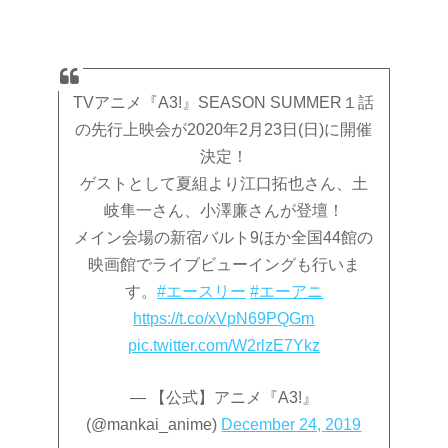
TVアニメ『A3!』SEASON SUMMER１話
の先行上映会が2020年2月23日(日)に開催
決定！
ゲストとして夏組より江口拓也さん、土
岐隼一さん、小澤廉さんが登壇！
メイン会場の新宿バルト9ほか全国44館の
映画館でライブビューイングも行いま
す。
#エースリー
#エーアニ
https://t.co/xVpN69PQGm
pic.twitter.com/W2rlzE7Ykz
— 【公式】アニメ『A3!』
(@mankai_anime)
December 24, 2019