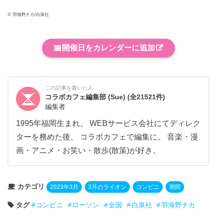
© 羽海野チカ/白泉社
📅
開催日をカレンダーに追加
この記事を書いた人
コラボカフェ編集部 (Sue)
(全21521件)
編集者
1995年福岡生まれ。 WEBサービス会社にてディレク
ターを務めた後、 コラボカフェで編集に。 音楽・漫
画・アニメ・お笑い・散歩(散策)が好き。
カテゴリ
2023年3月
3月のライオン
コンビニ
期間
タグ
コンビニ
ローソン
全国
白泉社
羽海野チカ