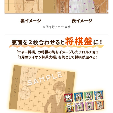
© 羽海野チカ/白泉社