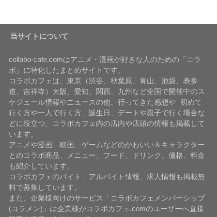
当サイトについて
collabo-cafe.comはアニメ・漫画が好きな人のための「コラ
ボ」に特化したまとめサイトです。
コラボカフェは、東京（渋谷、秋葉原、青山、池袋、表参
道、吉祥寺）大阪、愛知、関西、九州など全国で開催中のス
ケジュール情報やニュースの他、行ってきた感想や 初めて
行く方や一人で行く方、誕生日、デートや親子で行く場合な
どに役立つ、コラボカフェ内の店内や店頭の情報も掲載して
います。
アニメや漫画、映画、ゲームなどのかわいい＆キャラクター
とのコラボ商品、メニュー、フード、ドリンク、価格、料金
も紹介しています。
コラボカフェのバイト、アルバイト情報、求人情報も掲載無
料で募集しています。
また、企業様向けのサービス「コラボカフェメンバーシップ
(コラメン)」は企業様がコラボカフェ.comのユーザーへ直接