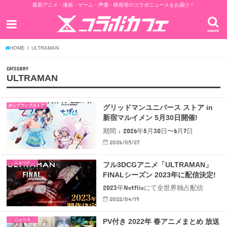
最新アニメ・漫画・ゲーム・声優・映画等のコラボニュースをお届け！
search
HOME
ULTRAMAN
CATEGORY
ULTRAMAN
ポップアップストア
グリッドマンユニバース ストア in
新宿マルイメン 5月30日開催!
期間 : 2026年5月30日〜6月7日
2026/05/27
ニュース
フル3DCGアニメ「ULTRAMAN」
FINALシーズン 2023年に配信決定!
2023年Netflixにて全世界独占配信
2022/04/19
ニュース
PV付き 2022年 春アニメまとめ 放送