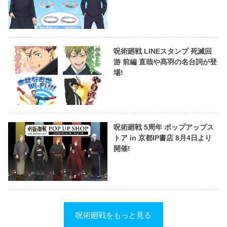
呪術廻戦 LINEスタンプ 死滅回
游 前編 直哉や髙羽の名台詞が登
場!
呪術廻戦 5周年 ポップアップス
トア in 京都IP書店 8月4日より
開催!
呪術廻戦をもっと見る