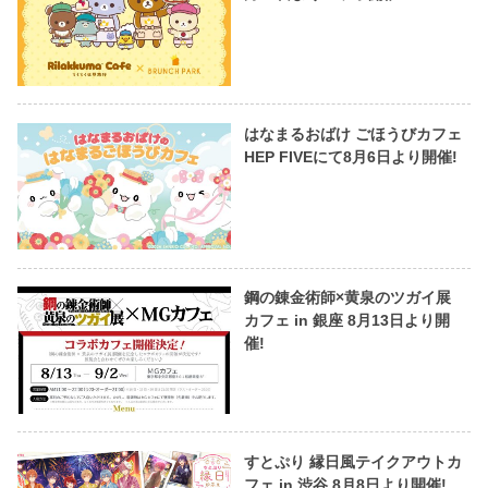
はなまるおばけ ごほうびカフェ
HEP FIVEにて8月6日より開催!
鋼の錬金術師×黄泉のツガイ展
カフェ in 銀座 8月13日より開
催!
すとぷり 縁日風テイクアウトカ
フェ in 渋谷 8月8日より開催!