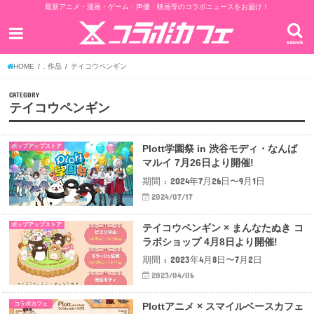
最新アニメ・漫画・ゲーム・声優・映画等のコラボニュースをお届け！
search
HOME
. 作品
テイコウペンギン
CATEGORY
テイコウペンギン
ポップアップストア
Plott学園祭 in 渋谷モディ・なんば
マルイ 7月26日より開催!
期間 : 2024年7月26日〜9月1日
2024/07/17
ポップアップストア
テイコウペンギン × まんなたぬき コ
ラボショップ 4月8日より開催!
期間 : 2023年4月8日〜7月2日
2023/04/06
コラボカフェ
Plottアニメ × スマイルベースカフェ