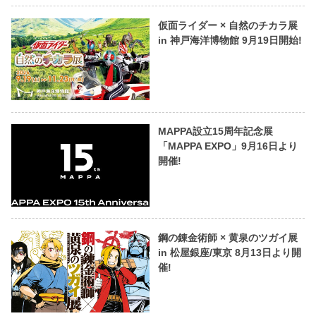
仮面ライダー × 自然のチカラ展
in 神戸海洋博物館 9月19日開始!
MAPPA設立15周年記念展
「MAPPA EXPO」9月16日より
開催!
鋼の錬金術師 × 黄泉のツガイ展
in 松屋銀座/東京 8月13日より開
催!