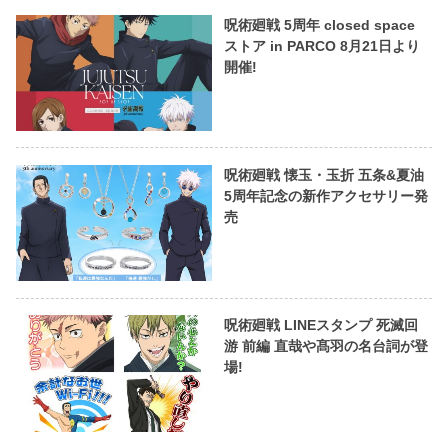
呪術廻戦 5周年 closed space
ストア in PARCO 8月21日より
開催!
呪術廻戦 懐玉・玉折 五条&夏油
5周年記念の新作アクセサリー発
売
呪術廻戦 LINEスタンプ 死滅回
游 前編 直哉や髙羽の名台詞が登
場!