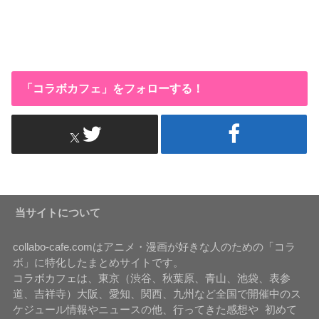
「コラボカフェ」をフォローする！
当サイトについて
collabo-cafe.comはアニメ・漫画が好きな人のための「コラ
ボ」に特化したまとめサイトです。
コラボカフェは、東京（渋谷、秋葉原、青山、池袋、表参
道、吉祥寺）大阪、愛知、関西、九州など全国で開催中のス
ケジュール情報やニュースの他、行ってきた感想や 初めて