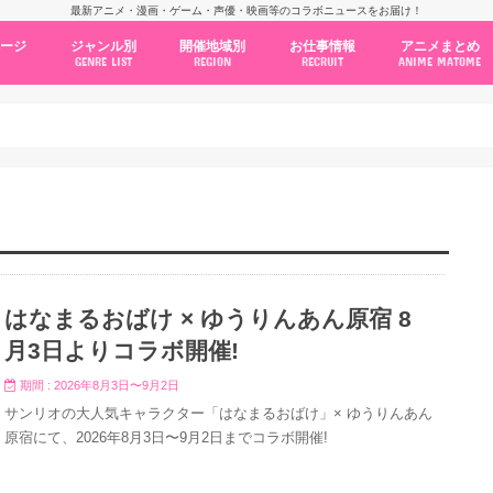
最新アニメ・漫画・ゲーム・声優・映画等のコラボニュースをお届け！
ページ
ジャンル別
開催地域別
お仕事情報
アニメまとめ
GENRE LIST
REGION
RECRUIT
ANIME MATOME
コラボカフェ
常設店舗
ポップアップストア
原画展・展示会
くじ / プライズ / ガチャ
店舗系コラボ
テーマパーク・遊園地
アニメ・漫画の期間限定イベント
グッズ
ファッション
コミック・ムック本
新作アニメ情報
ニュース
池袋
秋葉原
新宿
大阪
福岡
名古屋
カプコン
NSグループ
BENELIC
アニメイト
トランジットホールディングス
モトヤフーズ
TOWER RECORDS
タブリエ・マーケティング
GENDA GiGO Entertainment
はなまるおばけ × ゆうりんあん原宿 8
月3日よりコラボ開催!
期間 : 2026年8月3日〜9月2日
サンリオの大人気キャラクター「はなまるおばけ」× ゆうりんあん
原宿にて、2026年8月3日〜9月2日までコラボ開催!