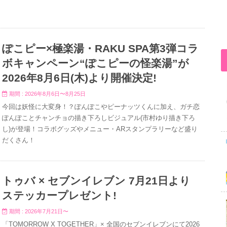
ぽこピー×極楽湯・RAKU SPA第3弾コラ
ボキャンペーン“ぽこピーの怪楽湯”が
2026年8月6日(木)より開催決定!
期間 : 2026年8月6日〜8月25日
今回は妖怪に大変身！？ぽんぽこやピーナッツくんに加え、ガチ恋
ぽんぽことチャンチョの描き下ろしビジュアル(市村ゆり描き下ろ
し)が登場！コラボグッズやメニュー・ARスタンプラリーなど盛り
だくさん！
トゥバ × セブンイレブン 7月21日より
ステッカープレゼント!
期間 : 2026年7月21日〜
「TOMORROW X TOGETHER」× 全国のセブンイレブンにて2026