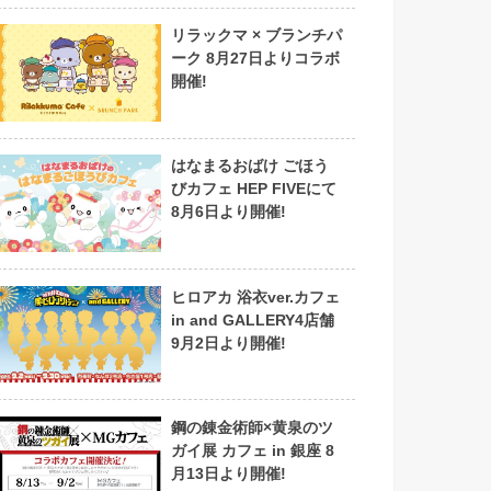
リラックマ × ブランチパ
ーク 8月27日よりコラボ
開催!
はなまるおばけ ごほう
びカフェ HEP FIVEにて
8月6日より開催!
ヒロアカ 浴衣ver.カフェ
in and GALLERY4店舗
9月2日より開催!
鋼の錬金術師×黄泉のツ
ガイ展 カフェ in 銀座 8
月13日より開催!