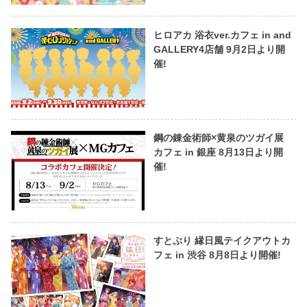
ヒロアカ 浴衣ver.カフェ in and
GALLERY4店舗 9月2日より開
催!
鋼の錬金術師×黄泉のツガイ展
カフェ in 銀座 8月13日より開
催!
すとぷり 縁日風テイクアウトカ
フェ in 渋谷 8月8日より開催!