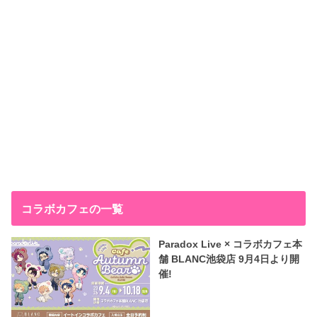
コラボカフェの一覧
Paradox Live × コラボカフェ本
舗 BLANC池袋店 9月4日より開
催!