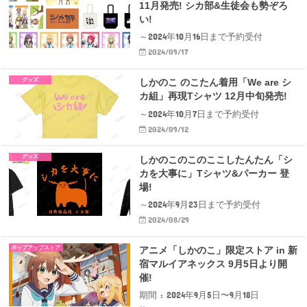
11月発売! シカ部&生徒会も勢ぞろ
い!
～2024年10月16日まで予約受付
2024/09/17
グッズ
しかのこ のこたん着用「We are シ
カ組」再現Tシャツ 12月中旬発売!
～2024年10月7日まで予約受付
2024/09/12
グッズ
しかのこのこのここしたんたん「シ
カを大事に」Tシャツ&パーカー 登
場!
～2024年9月23日まで予約受付
2024/08/29
ポップアップストア
アニメ「しかのこ」限定ストア in 新
宿マルイアネックス 9月5日より開
催!
期間 : 2024年9月5日〜9月18日