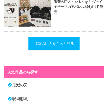
進撃の巨人 × ar-Unity リヴァイ
モチーフのアパレル&雑貨 9月発
売!
進撃の巨人をもっと見る
人気作品から探す
鬼滅の刃
呪術廻戦