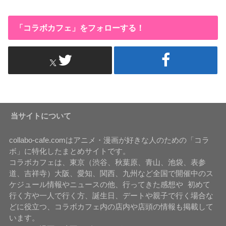
「コラボカフェ」をフォローする！
当サイトについて
collabo-cafe.comはアニメ・漫画が好きな人のための「コラ
ボ」に特化したまとめサイトです。
コラボカフェは、東京（渋谷、秋葉原、青山、池袋、表参
道、吉祥寺）大阪、愛知、関西、九州など全国で開催中のス
ケジュール情報やニュースの他、行ってきた感想や 初めて
行く方や一人で行く方、誕生日、デートや親子で行く場合な
どに役立つ、コラボカフェ内の店内や店頭の情報も掲載して
います。