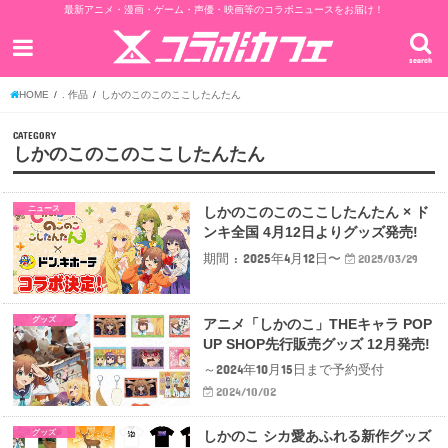
最新アニメ・漫画・ゲーム・声優・映画等のコラボニュースをお届け！
search
HOME
. 作品
しかのこのこのここしたんたん
CATEGORY
しかのこのこのここしたんたん
ニュース
しかのこのこのここしたんたん × ド
ンキ全国 4月12日よりグッズ発売!
期間 : 2025年4月12日〜
2025/03/29
グッズ
アニメ「しかのこ」THEキャラ POP
UP SHOP先行販売グッズ 12月発売!
～2024年10月15日まで予約受付
2024/10/02
グッズ
しかのこ シカ愛あふれる新作グッズ