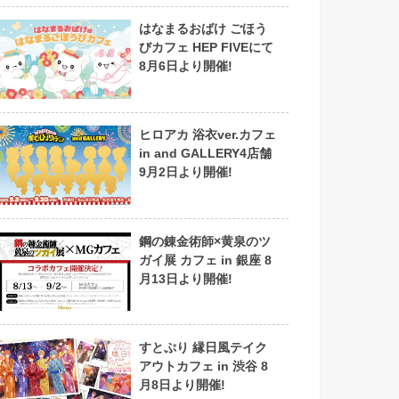
はなまるおばけ ごほう
びカフェ HEP FIVEにて
8月6日より開催!
ヒロアカ 浴衣ver.カフェ
in and GALLERY4店舗
9月2日より開催!
鋼の錬金術師×黄泉のツ
ガイ展 カフェ in 銀座 8
月13日より開催!
すとぷり 縁日風テイク
アウトカフェ in 渋谷 8
月8日より開催!