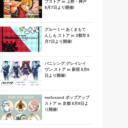
プストア in 上野・神戸
8月7日より開催!
グルーミー あくまもて
んしも ストア in 3都市 8
月7日より開催!
パニシング:グレイレイ
ヴン ストア in 新宿 8月6
日より開催!
mofusand ポップアップ
ストア in 京都 8月9日よ
り開催!