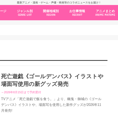
最新アニメ・漫画・ゲーム・声優・映画等のコラボニュースをお届け！
ページ
ジャンル別
開催地域別
お仕事情報
アニメまとめ
GENRE LIST
REGION
RECRUIT
ANIME MATOME
コラボカフェ
常設店舗
ポップアップストア
原画展・展示会
くじ / プライズ / ガチャ
店舗系コラボ
テーマパーク・遊園地
アニメ・漫画の期間限定イベント
グッズ
ファッション
コミック・ムック本
新作アニメ情報
ニュース
池袋
秋葉原
新宿
大阪
福岡
名古屋
カプコン
NSグループ
BENELIC
アニメイト
トランジットホールディングス
モトヤフーズ
TOWER RECORDS
タブリエ・マーケティング
GENDA GiGO Entertainment
死亡遊戯《ゴールデンバス》イラストや
場面写使用の新グッズ発売
～2026年8月15日まで予約受付
TVアニメ「死亡遊戯で飯を食う。」より、幽鬼・御城の《ゴール
デンバス》イラストや、場面写を使用した新作グッズが2026年11
月発売!