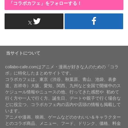
「コラボカフェ」をフォローする！
当サイトについて
collabo-cafe.comはアニメ・漫画が好きな人のための「コラ
ボ」に特化したまとめサイトです。
コラボカフェは、東京（渋谷、秋葉原、青山、池袋、表参
道、吉祥寺）大阪、愛知、関西、九州など全国で開催中のス
ケジュール情報やニュースの他、行ってきた感想や 初めて
行く方や一人で行く方、誕生日、デートや親子で行く場合な
どに役立つ、コラボカフェ内の店内や店頭の情報も掲載して
います。
アニメや漫画、映画、ゲームなどのかわいい＆キャラクター
とのコラボ商品、メニュー、フード、ドリンク、価格、料金