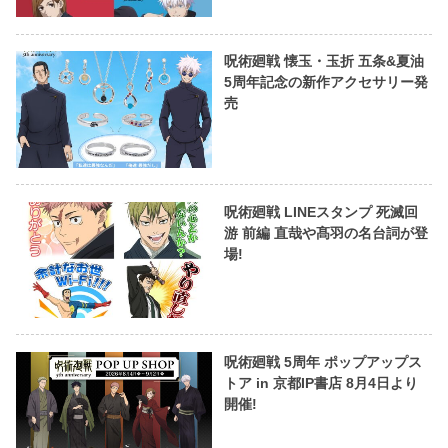
呪術廻戦 懐玉・玉折 五条&夏油
5周年記念の新作アクセサリー発
売
呪術廻戦 LINEスタンプ 死滅回
游 前編 直哉や髙羽の名台詞が登
場!
呪術廻戦 5周年 ポップアップス
トア in 京都IP書店 8月4日より
開催!