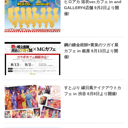
ヒロアカ 浴衣ver.カフェ in and
GALLERY4店舗 9月2日より開
催!
鋼の錬金術師×黄泉のツガイ展
カフェ in 銀座 8月13日より開
催!
すとぷり 縁日風テイクアウトカ
フェ in 渋谷 8月8日より開催!