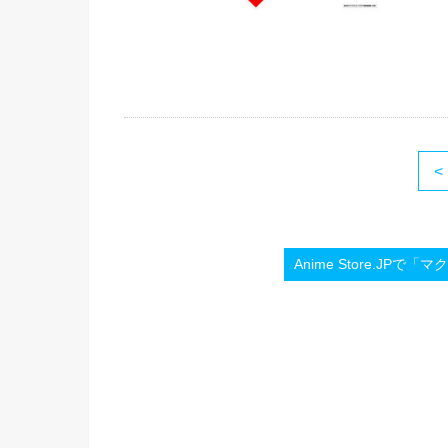
<
Anime Store.JPで