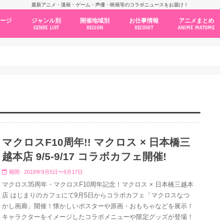
最新アニメ・漫画・ゲーム・声優・映画等のコラボニュースをお届け！
ページ
ジャンル別
開催地域別
お仕事情報
アニメまとめ
GENRE LIST
REGION
RECRUIT
ANIME MATOME
コラボカフェ
常設店舗
ポップアップストア
原画展・展示会
くじ / プライズ / ガチャ
店舗系コラボ
テーマパーク・遊園地
アニメ・漫画の期間限定イベント
グッズ
ファッション
コミック・ムック本
新作アニメ情報
ニュース
池袋
秋葉原
新宿
大阪
福岡
名古屋
カプコン
NSグループ
BENELIC
アニメイト
トランジットホールディングス
モトヤフーズ
TOWER RECORDS
タブリエ・マーケティング
GENDA GiGO Entertainment
マクロスF10周年!! マクロス × 日本橋三
越本店 9/5-9/17 コラボカフェ開催!
期間 : 2018年9月5日〜9月17日
マクロス35周年・マクロスF10周年記念！マクロス × 日本橋三越本
店 はじまりのカフェにて9月5日からコラボカフェ「マクロスなつ
かし画廊」開催！懐かしいポスターや原画・おもちゃなどを展示！
キャラクターをイメージしたコラボメニューや限定グッズが登場！