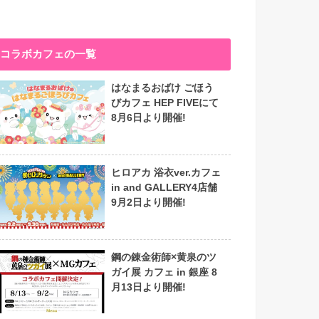
コラボカフェの一覧
はなまるおばけ ごほう
びカフェ HEP FIVEにて
8月6日より開催!
ヒロアカ 浴衣ver.カフェ
in and GALLERY4店舗
9月2日より開催!
鋼の錬金術師×黄泉のツ
ガイ展 カフェ in 銀座 8
月13日より開催!