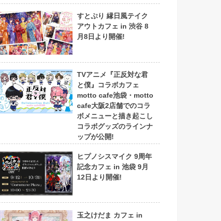
すとぷり 縁日風テイク
アウトカフェ in 渋谷 8
月8日より開催!
TVアニメ『正反対な君
と僕』コラボカフェ
motto cafe池袋・motto
cafe大阪2店舗でのコラ
ボメニューと描き起こし
コラボグッズのラインナ
ップが公開!
ヒプノシスマイク 9周年
記念カフェ in 池袋 9月
12日より開催!
玉之けだま カフェ in