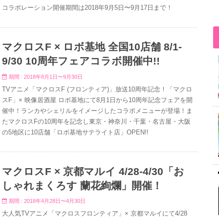
コラボレーション開催期間は2018年9月5日〜9月17日まで！
マクロスF × ロボ基地 全国10店舗 8/1-
9/30 10周年フェアコラボ開催中!!
期間 : 2018年8月1日〜9月30日
TVアニメ「マクロスF (フロンティア)」放送10周年記念！「マクロ
スF」× 映像居酒屋 ロボ基地にて8月1日から10周年記念フェアを開
催中！ランカやシェリルをイメージしたコラボメニューが登場！ま
たマクロスFの10周年を記念し東京・神奈川・千葉・名古屋・大阪
の5地区に10店舗「ロボ基地サテライト店」OPEN!!
マクロスF × 京都マルイ 4/28-4/30「お
しゃれまくろす 蘭花絢爛」開催！
期間 : 2018年4月28日〜4月30日
大人気TVアニメ「マクロスフロンティア」× 京都マルイにて4/28