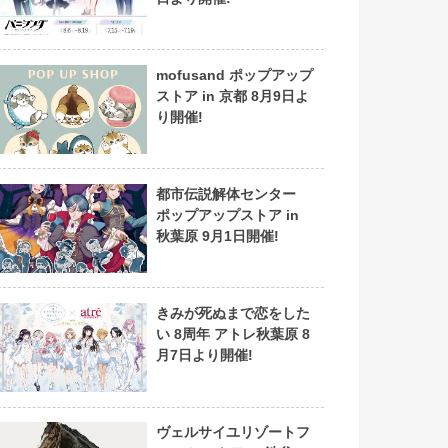
mofusand ポップアップ
ストア in 京都 8月9日よ
り開催!
都市伝説解体センター
ポップアップストア in
秋葉原 9月1日開催!
きみが死ぬまで恋をした
い 8周年 アトレ秋葉原 8
月7日より開催!
ヴェルサイユリゾートフ