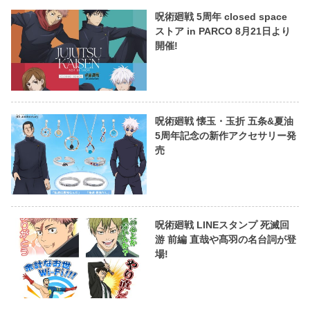
呪術廻戦 5周年 closed space
ストア in PARCO 8月21日より
開催!
呪術廻戦 懐玉・玉折 五条&夏油
5周年記念の新作アクセサリー発
売
呪術廻戦 LINEスタンプ 死滅回
游 前編 直哉や髙羽の名台詞が登
場!