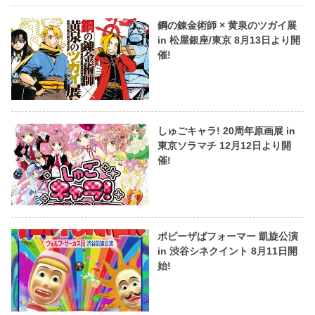
鋼の錬金術師 × 黄泉のツガイ展
in 松屋銀座/東京 8月13日より開
催!
しゅごキャラ! 20周年原画展 in
東京ソラマチ 12月12日より開
催!
ポピーザぱフォーマー 凱旋公演
in 渋谷シネクイント 8月11日開
始!