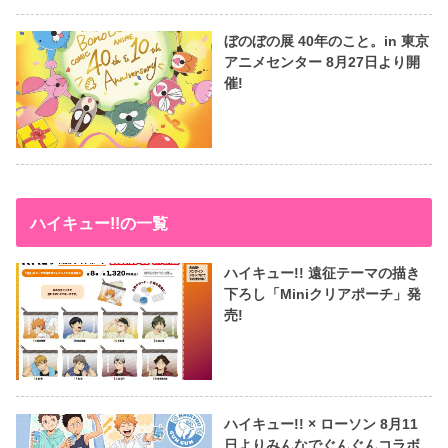
ぼのぼの展 40年のこと。in 東京
アニメセンター 8月27日より開
催!
ハイキュー!!の一覧
ハイキュー!! 遠征テーマの描き
下ろし「Miniクリアポーチ」発
売!
ハイキュー!! × ローソン 8月11
日よりみんなでぐんぐんコラボ