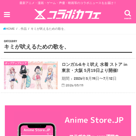
最新アニメ・漫画・ゲーム・声優・映画等のコラボニュースをお届け！
search
HOME
. 作品
キミが吠えるための歌を、
CATEGORY
キミが吠えるための歌を、
ポップアップストア
ロンガル&キミ吠え 水着 ストア in
東京・大阪 5月19日より開催!
期間 : 2026年5月19日〜7月12日
2026/05/19