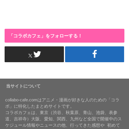
「コラボカフェ」をフォローする！
当サイトについて
collabo-cafe.comはアニメ・漫画が好きな人のための「コラ
ボ」に特化したまとめサイトです。
コラボカフェは、東京（渋谷、秋葉原、青山、池袋、表参
道、吉祥寺）大阪、愛知、関西、九州など全国で開催中のス
ケジュール情報やニュースの他、行ってきた感想や 初めて