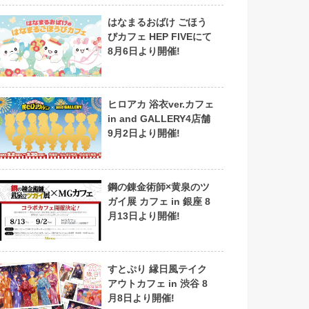
はなまるおばけ ごほう
びカフェ HEP FIVEにて
8月6日より開催!
ヒロアカ 浴衣ver.カフェ
in and GALLERY4店舗
9月2日より開催!
鋼の錬金術師×黄泉のツ
ガイ展 カフェ in 銀座 8
月13日より開催!
すとぷり 縁日風テイク
アウトカフェ in 渋谷 8
月8日より開催!