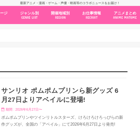
最新アニメ・漫画・ゲーム・声優・映画等のコラボニュースをお届け！
ページ
ジャンル別
開催地域別
お仕事情報
アニメまとめ
GENRE LIST
REGION
RECRUIT
ANIME MATOME
コラボカフェ
常設店舗
ポップアップストア
原画展・展示会
くじ / プライズ / ガチャ
店舗系コラボ
テーマパーク・遊園地
アニメ・漫画の期間限定イベント
グッズ
ファッション
コミック・ムック本
新作アニメ情報
ニュース
池袋
秋葉原
新宿
大阪
福岡
名古屋
カプコン
NSグループ
BENELIC
アニメイト
トランジットホールディングス
モトヤフーズ
TOWER RECORDS
タブリエ・マーケティング
GENDA GiGO Entertainment
サンリオ ポムポムプリンら新グッズ 6
月27日よりアベイルに登場!
期間 : 2026年6月27日〜
ポムポムプリンやツインリトルスターズ、けろけろけろっぴらの新
作グッズが、全国の「アベイル」にて2026年6月27日より発売!