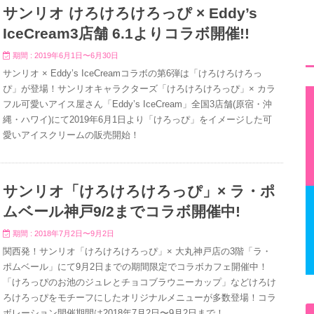
サンリオ けろけろけろっぴ × Eddy’s
IceCream3店舗 6.1よりコラボ開催!!
期間 : 2019年6月1日〜6月30日
サンリオ × Eddy’s IceCreamコラボの第6弾は「けろけろけろっ
ぴ」が登場！サンリオキャラクターズ「けろけろけろっぴ」× カラ
フル可愛いアイス屋さん「Eddy’s IceCream」全国3店舗(原宿・沖
縄・ハワイ)にて2019年6月1日より「けろっぴ」をイメージした可
愛いアイスクリームの販売開始！
サンリオ「けろけろけろっぴ」× ラ・ポ
ムベール神戸9/2までコラボ開催中!
期間 : 2018年7月2日〜9月2日
関西発！サンリオ「けろけろけろっぴ」× 大丸神戸店の3階「ラ・
ポムベール」にて9月2日までの期間限定でコラボカフェ開催中！
「けろっぴのお池のジュレとチョコブラウニーカップ」などけろけ
ろけろっぴをモチーフにしたオリジナルメニューが多数登場！コラ
ボレーション開催期間は2018年7月2日〜9月2日まで！