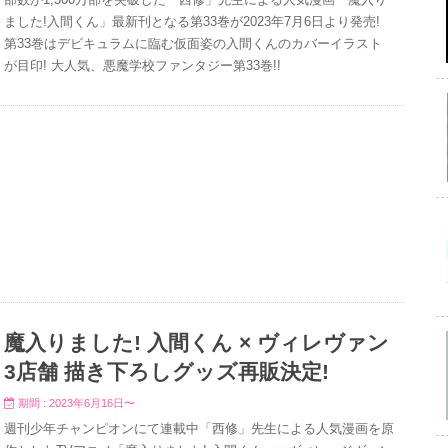
ました!入間くん」最新刊となる第33巻が2023年7月6日より発売!
第33巻はデビキュラムに臨む仮面姿の入間くんのカバーイラスト
が目印! 大人気、悪魔学校ファンタジー第33巻!!
魔入りました! 入間くん × ヴィレヴァン
3店舗 描き下ろしグッズ再販決定!
期間 : 2023年6月16日〜
週刊少年チャンピオンにて連載中「西修」先生による人気漫画を原