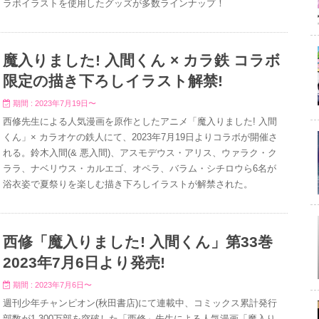
ラボイラストを使用したグッズが多数ラインナップ！
魔入りました! 入間くん × カラ鉄 コラボ
限定の描き下ろしイラスト解禁!
期間 : 2023年7月19日〜
西修先生による人気漫画を原作としたアニメ「魔入りました! 入間
くん」× カラオケの鉄人にて、2023年7月19日よりコラボが開催さ
れる。鈴木入間(& 悪入間)、アスモデウス・アリス、ウァラク・ク
ララ、ナベリウス・カルエゴ、オペラ、バラム・シチロウら6名が
浴衣姿で夏祭りを楽しむ描き下ろしイラストが解禁された。
西修「魔入りました! 入間くん」第33巻
2023年7月6日より発売!
期間 : 2023年7月6日〜
週刊少年チャンピオン(秋田書店)にて連載中、コミックス累計発行
部数が1,300万部を突破した「西修」先生による人気漫画「魔入り