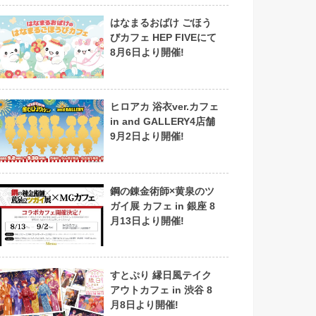
はなまるおばけ ごほう
びカフェ HEP FIVEにて
8月6日より開催!
ヒロアカ 浴衣ver.カフェ
in and GALLERY4店舗
9月2日より開催!
鋼の錬金術師×黄泉のツ
ガイ展 カフェ in 銀座 8
月13日より開催!
すとぷり 縁日風テイク
アウトカフェ in 渋谷 8
月8日より開催!