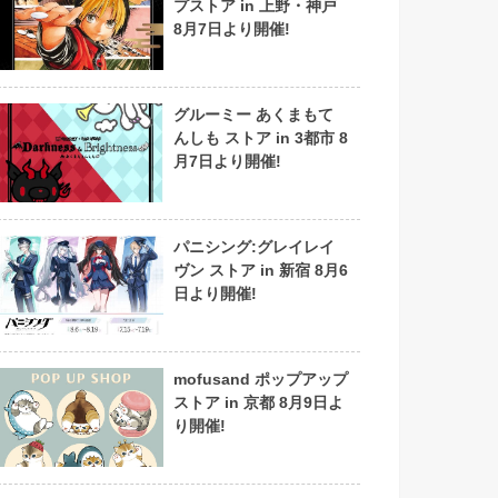
プストア in 上野・神戸
8月7日より開催!
グルーミー あくまもて
んしも ストア in 3都市 8
月7日より開催!
パニシング:グレイレイ
ヴン ストア in 新宿 8月6
日より開催!
mofusand ポップアップ
ストア in 京都 8月9日よ
り開催!