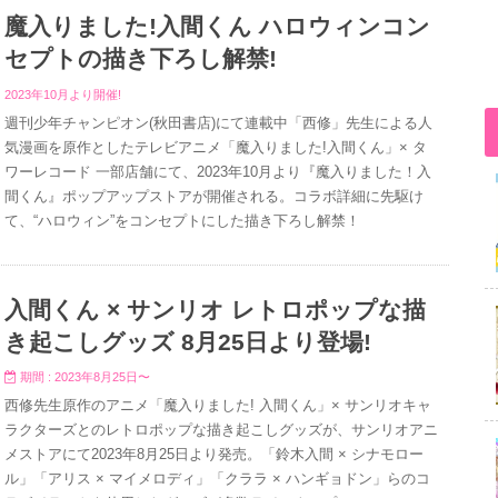
魔入りました!入間くん ハロウィンコン
セプトの描き下ろし解禁!
2023年10月より開催!
週刊少年チャンピオン(秋田書店)にて連載中「西修」先生による人
気漫画を原作としたテレビアニメ「魔入りました!入間くん」× タ
ワーレコード 一部店舗にて、2023年10月より『魔入りました！入
間くん』ポップアップストアが開催される。コラボ詳細に先駆け
て、“ハロウィン”をコンセプトにした描き下ろし解禁！
入間くん × サンリオ レトロポップな描
き起こしグッズ 8月25日より登場!
期間 : 2023年8月25日〜
西修先生原作のアニメ「魔入りました! 入間くん」× サンリオキャ
ラクターズとのレトロポップな描き起こしグッズが、サンリオアニ
メストアにて2023年8月25日より発売。「鈴木入間 × シナモロー
ル」「アリス × マイメロディ」「クララ × ハンギョドン」らのコ