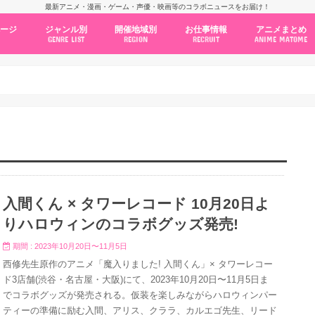
最新アニメ・漫画・ゲーム・声優・映画等のコラボニュースをお届け！
ページ
ジャンル別
開催地域別
お仕事情報
アニメまとめ
GENRE LIST
REGION
RECRUIT
ANIME MATOME
コラボカフェ
常設店舗
ポップアップストア
原画展・展示会
くじ / プライズ / ガチャ
店舗系コラボ
テーマパーク・遊園地
アニメ・漫画の期間限定イベント
グッズ
ファッション
コミック・ムック本
新作アニメ情報
ニュース
池袋
秋葉原
新宿
大阪
福岡
名古屋
カプコン
NSグループ
BENELIC
アニメイト
トランジットホールディングス
モトヤフーズ
TOWER RECORDS
タブリエ・マーケティング
GENDA GiGO Entertainment
入間くん × タワーレコード 10月20日よ
りハロウィンのコラボグッズ発売!
期間 : 2023年10月20日〜11月5日
西修先生原作のアニメ「魔入りました! 入間くん」× タワーレコー
ド3店舗(渋谷・名古屋・大阪)にて、2023年10月20日〜11月5日ま
でコラボグッズが発売される。仮装を楽しみながらハロウィンパー
ティーの準備に励む入間、アリス、クララ、カルエゴ先生、リード