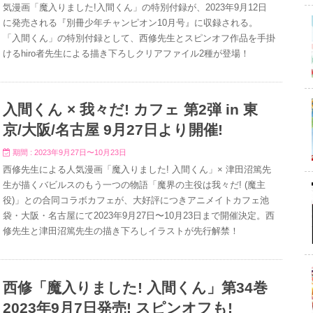
気漫画「魔入りました!入間くん」の特別付録が、2023年9月12日
に発売される『別冊少年チャンピオン10月号』に収録される。
「入間くん」の特別付録として、西修先生とスピンオフ作品を手掛
けるhiro者先生による描き下ろしクリアファイル2種が登場！
入間くん × 我々だ! カフェ 第2弾 in 東
京/大阪/名古屋 9月27日より開催!
期間 : 2023年9月27日〜10月23日
西修先生による人気漫画「魔入りました! 入間くん」× 津田沼篤先
生が描くバビルスのもう一つの物語「魔界の主役は我々だ! (魔主
役)」との合同コラボカフェが、大好評につきアニメイトカフェ池
袋・大阪・名古屋にて2023年9月27日〜10月23日まで開催決定。西
修先生と津田沼篤先生の描き下ろしイラストが先行解禁！
西修「魔入りました! 入間くん」第34巻
2023年9月7日発売! スピンオフも!