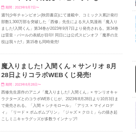
期間 : 2023年9月7日〜
週刊少年チャンピオン(秋田書店)にて連載中、コミックス累計発行
部数1,300万部を突破した「西修」先生による大人気漫画「魔入り
ました!入間くん」第34巻が2023年9月7日より発売される。第34巻
は雷皇・バールの表紙が目印! 同日には公式スピンオフ「魔界の主
役は我々だ!」第15巻も同時発売!
魔入りました! 入間くん × サンリオ 8月
28日よりコラボWEBくじ発売!
期間 : 2023年8月28日〜
西修先生原作のアニメ「魔入りました! 入間くん」× サンリオキャ
ラクターズとのコラボWEBくじが、2023年8月28日より10月3日ま
で発売される。「入間 × シナモロール」「アリス × マイメロデ
ィ」「リード × ポムポムプリン」「ジャズ × クロミ」らの描き起
こしミニキャラグッズが多数ラインナップ!