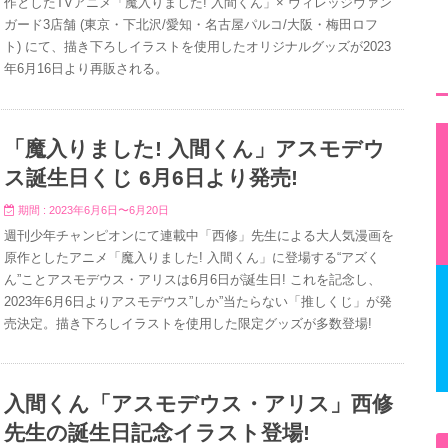
作としたTVアニメ「魔入りました! 入間くん」× ヴィレッジヴァン
ガード3店舗 (東京・下北沢/愛知・名古屋パルコ/大阪・梅田ロフ
ト) にて、描き下ろしイラストを使用したオリジナルグッズが2023
年6月16日より再販される。
「魔入りました! 入間くん」アスモデウ
ス誕生日くじ 6月6日より発売!
期間 : 2023年6月6日〜6月20日
週刊少年チャンピオンにて連載中「西修」先生による大人気漫画を
原作としたアニメ「魔入りました! 入間くん」に登場する“アズく
ん”ことアスモデウス・アリスは6月6日が誕生日! これを記念し、
2023年6月6日よりアスモデウス”しか”当たらない「推しくじ」が発
売決定。描き下ろしイラストを使用した限定グッズが多数登場!
入間くん「アスモデウス・アリス」西修
先生の誕生日記念イラスト登場!