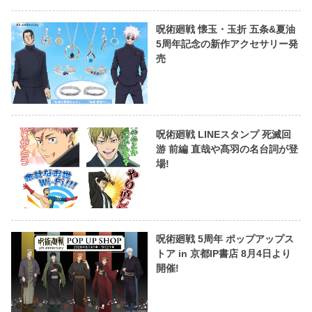
呪術廻戦 懐玉・玉折 五条&夏油
5周年記念の新作アクセサリー発
売
呪術廻戦 LINEスタンプ 死滅回
游 前編 直哉や髙羽の名台詞が登
場!
呪術廻戦 5周年 ポップアップス
トア in 京都IP書店 8月4日より
開催!