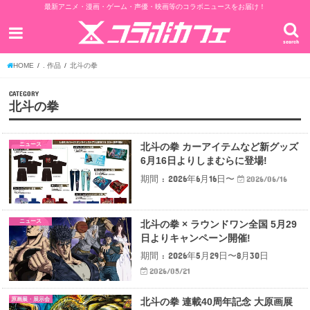
最新アニメ・漫画・ゲーム・声優・映画等のコラボニュースをお届け！
search
HOME
. 作品
北斗の拳
CATEGORY
北斗の拳
ニュース
北斗の拳 カーアイテムなど新グッズ
6月16日よりしまむらに登場!
期間 : 2026年6月16日〜
2026/06/16
ニュース
北斗の拳 × ラウンドワン全国 5月29
日よりキャンペーン開催!
期間 : 2026年5月29日〜8月30日
2026/05/21
原画展・展示会
北斗の拳 連載40周年記念 大原画展