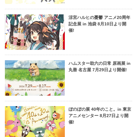
涼宮ハルヒの憂鬱 アニメ20周年
記念展 in 池袋 8月10日より開
催!
ハムスター助六の日常 原画展 in
丸善 名古屋 7月29日より開催!
ぼのぼの展 40年のこと。in 東京
アニメセンター 8月27日より開
催!