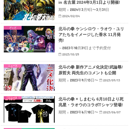
in 名古屋 2024年3月1日より開催!
期間 : 2024年3月1日〜3月31日
2024/02/04
グッズ
北斗の拳 ケンシロウ・ラオウ・ユリ
アたちをイメージした香水 11月発
売!
～2023年10月31日まで予約受付
2023/10/29
ニュース
北斗の拳 新作アニメ化決定!武論尊/
原哲夫 両先生のコメントも公開
期間 : 2023年9月13日〜
2023/09/13
ニュース
北斗の拳 × しまむら 6月10日より死
兆星・ラオウのコラボTシャツ登場!
期間 : 2023年6月10日〜
2023/06/07