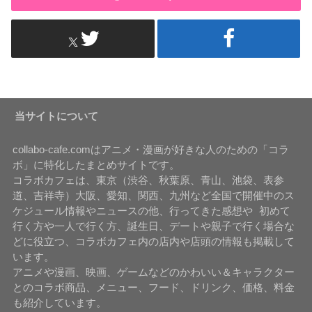
当サイトについて
collabo-cafe.comはアニメ・漫画が好きな人のための「コラ
ボ」に特化したまとめサイトです。
コラボカフェは、東京（渋谷、秋葉原、青山、池袋、表参
道、吉祥寺）大阪、愛知、関西、九州など全国で開催中のス
ケジュール情報やニュースの他、行ってきた感想や 初めて
行く方や一人で行く方、誕生日、デートや親子で行く場合な
どに役立つ、コラボカフェ内の店内や店頭の情報も掲載して
います。
アニメや漫画、映画、ゲームなどのかわいい＆キャラクター
とのコラボ商品、メニュー、フード、ドリンク、価格、料金
も紹介しています。