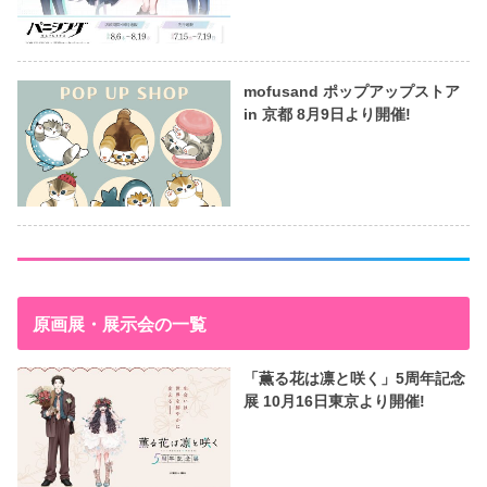
mofusand ポップアップストア
in 京都 8月9日より開催!
原画展・展示会の一覧
「薫る花は凛と咲く」5周年記念
展 10月16日東京より開催!