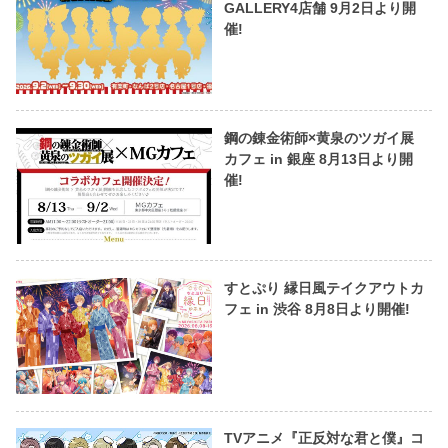
GALLERY4店舗 9月2日より開
催!
鋼の錬金術師×黄泉のツガイ展
カフェ in 銀座 8月13日より開
催!
すとぷり 縁日風テイクアウトカ
フェ in 渋谷 8月8日より開催!
TVアニメ『正反対な君と僕』コ