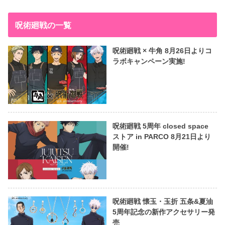
呪術廻戦の一覧
呪術廻戦 × 牛角 8月26日よりコ
ラボキャンペーン実施!
呪術廻戦 5周年 closed space
ストア in PARCO 8月21日より
開催!
呪術廻戦 懐玉・玉折 五条&夏油
5周年記念の新作アクセサリー発
売