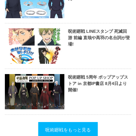
呪術廻戦 LINEスタンプ 死滅回
游 前編 直哉や髙羽の名台詞が登
場!
呪術廻戦 5周年 ポップアップス
トア in 京都IP書店 8月4日より
開催!
呪術廻戦をもっと見る