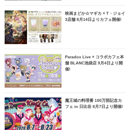
映画まどか☆マギカ × T・ジョイ
3店舗 8月14日よりカフェ開催!
Paradox Live × コラボカフェ本
舗 BLANC池袋店 9月4日より開
催!
魔王城の料理番 100万部記念カ
フェ in 日比谷 8月7日より開催!