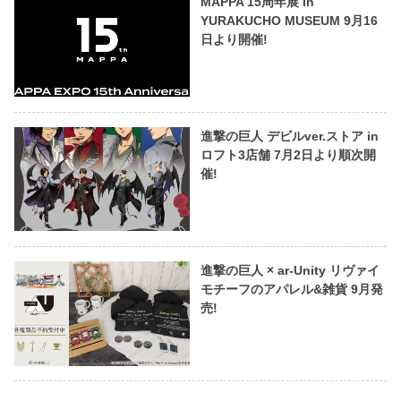
MAPPA 15周年展 in
YURAKUCHO MUSEUM 9月16
日より開催!
進撃の巨人 デビルver.ストア in
ロフト3店舗 7月2日より順次開
催!
進撃の巨人 × ar-Unity リヴァイ
モチーフのアパレル&雑貨 9月発
売!