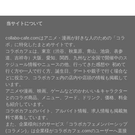
当サイトについて
collabo-cafe.comはアニメ・漫画が好きな人のための「コラ
ボ」に特化したまとめサイトです。
コラボカフェは、東京（渋谷、秋葉原、青山、池袋、表参
道、吉祥寺）大阪、愛知、関西、九州など全国で開催中のス
ケジュール情報やニュースの他、行ってきた感想や 初めて
行く方や一人で行く方、誕生日、デートや親子で行く場合な
どに役立つ、コラボカフェ内の店内や店頭の情報も掲載して
います。
アニメや漫画、映画、ゲームなどのかわいい＆キャラクター
とのコラボ商品、メニュー、フード、ドリンク、価格、料金
も紹介しています。
コラボカフェのバイト、アルバイト情報、求人情報も掲載無
料で募集しています。
また、企業様向けのサービス「コラボカフェメンバーシップ
(コラメン)」は企業様がコラボカフェ.comのユーザーへ直接