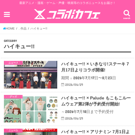
最新アニメ・漫画・ゲーム・声優・映画等のコラボニュースをお届け！
search
HOME
. 作品
ハイキュー!!
CATEGORY
ハイキュー!!
ニュース
ハイキュー!! × いきなり!ステーキ 7
月17日よりコラボ開催!
期間 : 2026年7月17日〜8月23日
2026/06/29
グッズ
ハイキュー!! × Palude もこもこルー
ムウェア第2弾が予約受付開始!
～2026年7月18日まで予約受付
2026/06/29
ニュース
ハイキュー!! × アリナミン 7月1日よ