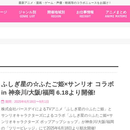
最新アニメ・漫画・ゲーム・声優・映画等のコラボニュースをお届け！
ページ
ジャンル別
開催地域別
お仕事情報
アニメまとめ
GENRE LIST
REGION
RECRUIT
ANIME MATOME
コラボカフェ
常設店舗
ポップアップストア
原画展・展示会
くじ / プライズ / ガチャ
店舗系コラボ
テーマパーク・遊園地
アニメ・漫画の期間限定イベント
グッズ
ファッション
コミック・ムック本
新作アニメ情報
ニュース
池袋
秋葉原
新宿
大阪
福岡
名古屋
カプコン
NSグループ
BENELIC
アニメイト
トランジットホールディングス
モトヤフーズ
TOWER RECORDS
タブリエ・マーケティング
GENDA GiGO Entertainment
ふしぎ星の☆ふたご姫×サンリオ コラボ
in 神奈川/大阪/福岡 6.18より開催!
期間 : 2025年6月18日〜9月1日
株式会社バースデイによるTVアニメ「ふしぎ星の☆ふたご姫」と
サンリオキャラクターズによるコラボ「ふしぎ星の☆ふたご姫×サ
ンリオキャラクターズ ポップアップショップ」が神奈川/大阪/福岡
の「ツリービレッジ」にて2025年6月18日より順次開催!