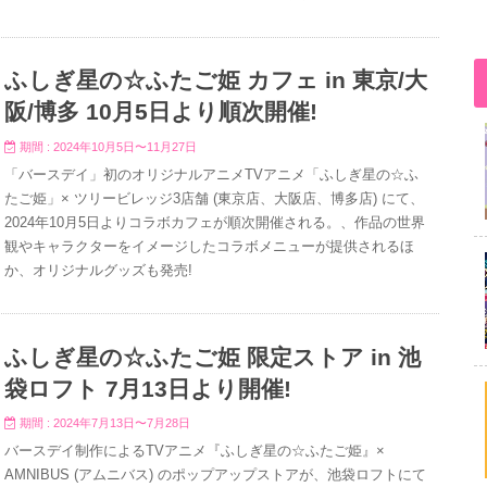
ふしぎ星の☆ふたご姫 カフェ in 東京/大
阪/博多 10月5日より順次開催!
期間 : 2024年10月5日〜11月27日
「バースデイ」初のオリジナルアニメTVアニメ「ふしぎ星の☆ふ
たご姫」× ツリービレッジ3店舗 (東京店、大阪店、博多店) にて、
2024年10月5日よりコラボカフェが順次開催される。、作品の世界
観やキャラクターをイメージしたコラボメニューが提供されるほ
か、オリジナルグッズも発売!
ふしぎ星の☆ふたご姫 限定ストア in 池
袋ロフト 7月13日より開催!
期間 : 2024年7月13日〜7月28日
バースデイ制作によるTVアニメ『ふしぎ星の☆ふたご姫』×
AMNIBUS (アムニバス) のポップアップストアが、池袋ロフトにて