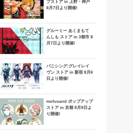
プストア in 上野・神戸
8月7日より開催!
グルーミー あくまもて
んしも ストア in 3都市 8
月7日より開催!
パニシング:グレイレイ
ヴン ストア in 新宿 8月6
日より開催!
mofusand ポップアップ
ストア in 京都 8月9日よ
り開催!