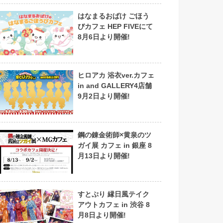
はなまるおばけ ごほう
びカフェ HEP FIVEにて
8月6日より開催!
ヒロアカ 浴衣ver.カフェ
in and GALLERY4店舗
9月2日より開催!
鋼の錬金術師×黄泉のツ
ガイ展 カフェ in 銀座 8
月13日より開催!
すとぷり 縁日風テイク
アウトカフェ in 渋谷 8
月8日より開催!