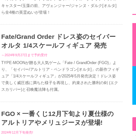
キャスター/玉藻の​前、アヴェンジャー/ジャンヌ・ダルク[オルタ]
ら全4種の英霊ぬいが登場！
Fate/Grand Order ドレス姿のセイバー
オルタ 1/4スケールフィギュア 発売
～2024年9月27日まで予約受付
TYPE-MOONが贈る大人気ゲーム「Fate / GrandOrder (FGO)」よ
り、「セイバー/アルトリア・ペンドラゴン[オルタ]」の新作フィギ
ュア「1/4スケールフィギュア」が2025年5月発売決定！ドレス姿
で美しく威圧感に満ちた様子を再現し、約束された勝利の剣 (エク
スカリバー)と召喚魔法陣も付属。
FGO × 一番くじ12月下旬より夏仕様の
アルトリアやメリュジーヌが登場!
2024年12月下旬発売!