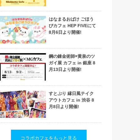
はなまるおばけ ごほう
びカフェ HEP FIVEにて
8月6日より開催!
鋼の錬金術師×黄泉のツ
ガイ展 カフェ in 銀座 8
月13日より開催!
すとぷり 縁日風テイク
アウトカフェ in 渋谷 8
月8日より開催!
コラボカフェをもっと見る