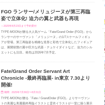
FGO ランサー/メリュジーヌが第三再臨
姿で立体化! 迫力の翼と武器も再現
～2025年8月23日まで予約受付
TYPE-MOONが贈る大人気ゲーム「Fate/Grand Order (FGO)」から
ランサーのサーヴァント「メリュジーヌ」の1/7スケールフィギュ
アが登場。第三再臨姿を精緻な造形と彩色で立体化したフィギュア
は、展開状態の翼や巨大な武器・テュケイダイトなど、迫力のシル
エットにも注目。発売は2026年7月予定。
Fate/Grand Order Servant Art
Chronicle -最終再臨展- in東京 7.30より
開催!
期間 : 2025年7月30日〜8月31日
TYPE-MOONが贈る「Fate / GrandOrder (FGO)」よりサーヴァン
トの美麗な美麗最終再臨イラストと霊衣イラストが一堂に揃う展示