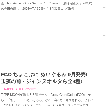
会「Fate/Grand Order Servant Art Chronicle -最終再臨展-」が東京
の寺田倉庫にて2025年7月30日から8月31日まで開催!
FGO ちょこぷに​ ぬいぐる​み 9月発売!
玉藻の​前・ジャンヌオルタら全4種!
～2025年5月17日まで予約受付
TYPE-MOONが贈る大人気ゲーム「Fate / GrandOrder (FGO)」か
ら、「ちょこぷに​ ぬいぐる​み」が2025年8月に発売される。セイバ
ー/アルトリア・ペンドラゴン、セイバー/ネロ・クラウディウス、