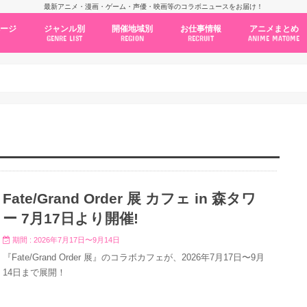
最新アニメ・漫画・ゲーム・声優・映画等のコラボニュースをお届け！
ページ
ジャンル別
開催地域別
お仕事情報
アニメまとめ
GENRE LIST
REGION
RECRUIT
ANIME MATOME
コラボカフェ
常設店舗
ポップアップストア
原画展・展示会
くじ / プライズ / ガチャ
店舗系コラボ
テーマパーク・遊園地
アニメ・漫画の期間限定イベント
グッズ
ファッション
コミック・ムック本
新作アニメ情報
ニュース
池袋
秋葉原
新宿
大阪
福岡
名古屋
カプコン
NSグループ
BENELIC
アニメイト
トランジットホールディングス
モトヤフーズ
TOWER RECORDS
タブリエ・マーケティング
GENDA GiGO Entertainment
Fate/Grand Order 展 カフェ in 森タワ
ー 7月17日より開催!
期間 : 2026年7月17日〜9月14日
『Fate/Grand Order 展』のコラボカフェが、2026年7月17日〜9月
14日まで展開！