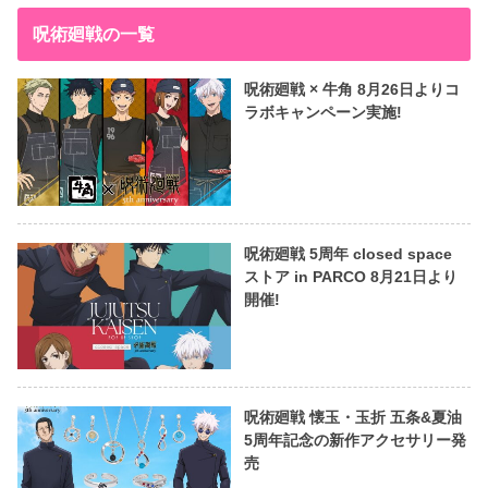
呪術廻戦の一覧
呪術廻戦 × 牛角 8月26日よりコ
ラボキャンペーン実施!
呪術廻戦 5周年 closed space
ストア in PARCO 8月21日より
開催!
呪術廻戦 懐玉・玉折 五条&夏油
5周年記念の新作アクセサリー発
売