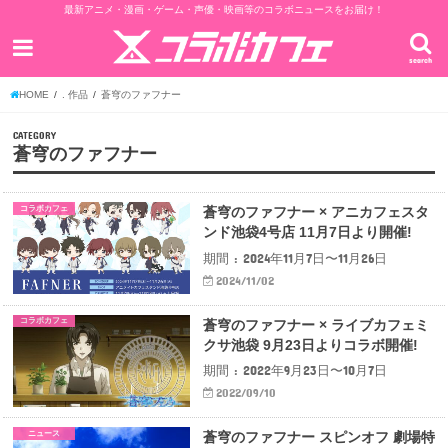
最新アニメ・漫画・ゲーム・声優・映画等のコラボニュースをお届け！
search
HOME
. 作品
蒼穹のファフナー
CATEGORY
蒼穹のファフナー
コラボカフェ
蒼穹のファフナー × アニカフェスタ
ンド池袋4号店 11月7日より開催!
期間 : 2024年11月7日〜11月26日
2024/11/02
コラボカフェ
蒼穹のファフナー × ライブカフェミ
クサ池袋 9月23日よりコラボ開催!
期間 : 2022年9月23日〜10月7日
2022/09/10
ニュース
蒼穹のファフナー スピンオフ 劇場特