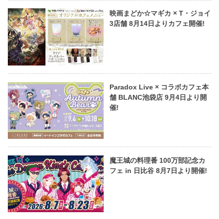
映画まどか☆マギカ × T・ジョイ
3店舗 8月14日よりカフェ開催!
Paradox Live × コラボカフェ本
舗 BLANC池袋店 9月4日より開
催!
魔王城の料理番 100万部記念カ
フェ in 日比谷 8月7日より開催!