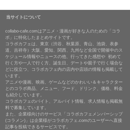
当サイトについて
collabo-cafe.comはアニメ・漫画が好きな人のための「コラ
ボ」に特化したまとめサイトです。
コラボカフェは、東京（渋谷、秋葉原、青山、池袋、表参
道、吉祥寺）大阪、愛知、関西、九州など全国で開催中のス
ケジュール情報やニュースの他、行ってきた感想や 初めて
行く方や一人で行く方、誕生日、デートや親子で行く場合な
どに役立つ、コラボカフェ内の店内や店頭の情報も掲載して
います。
アニメや漫画、映画、ゲームなどのかわいい＆キャラクター
とのコラボ商品、メニュー、フード、ドリンク、価格、料金
も紹介しています。
コラボカフェのバイト、アルバイト情報、求人情報も掲載無
料で募集しています。
また、企業様向けのサービス「コラボカフェメンバーシップ
(コラメン)」は企業様がコラボカフェ.comのユーザーへ直接
記事を投稿できるサービスです。