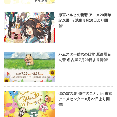
涼宮ハルヒの憂鬱 アニメ20周年
記念展 in 池袋 8月10日より開
催!
ハムスター助六の日常 原画展 in
丸善 名古屋 7月29日より開催!
ぼのぼの展 40年のこと。in 東京
アニメセンター 8月27日より開
催!