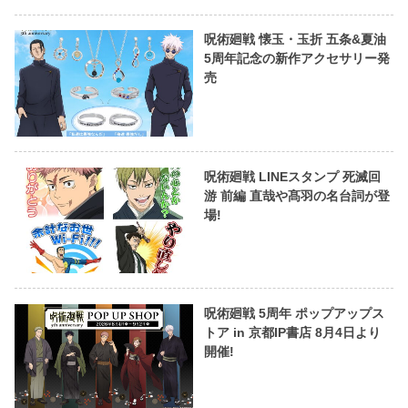
呪術廻戦 懐玉・玉折 五条&夏油
5周年記念の新作アクセサリー発
売
呪術廻戦 LINEスタンプ 死滅回
游 前編 直哉や髙羽の名台詞が登
場!
呪術廻戦 5周年 ポップアップス
トア in 京都IP書店 8月4日より
開催!