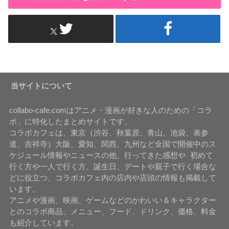
当サイトについて
collabo-cafe.comはアニメ・漫画が好きな人のための「コラ
ボ」に特化したまとめサイトです。
コラボカフェは、東京（渋谷、秋葉原、青山、池袋、表参
道、吉祥寺）大阪、愛知、関西、九州など全国で開催中のス
ケジュール情報やニュースの他、行ってきた感想や 初めて
行く方や一人で行く方、誕生日、デートや親子で行く場合な
どに役立つ、コラボカフェ内の店内や店頭の情報も掲載して
います。
アニメや漫画、映画、ゲームなどのかわいい＆キャラクター
とのコラボ商品、メニュー、フード、ドリンク、価格、料金
も紹介しています。