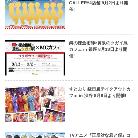
GALLERY4店舗 9月2日より開
催!
鋼の錬金術師×黄泉のツガイ展
カフェ in 銀座 8月13日より開
催!
すとぷり 縁日風テイクアウトカ
フェ in 渋谷 8月8日より開催!
TVアニメ『正反対な君と僕』コ