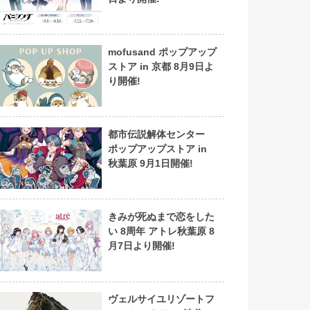
mofusand ポップアップ
ストア in 京都 8月9日よ
り開催!
都市伝説解体センター
ポップアップストア in
秋葉原 9月1日開催!
きみが死ぬまで恋をした
い 8周年 アトレ秋葉原 8
月7日より開催!
ヴェルサイユリゾートフ