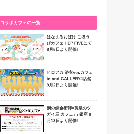
コラボカフェの一覧
はなまるおばけ ごほう
びカフェ HEP FIVEにて
8月6日より開催!
ヒロアカ 浴衣ver.カフェ
in and GALLERY4店舗
9月2日より開催!
鋼の錬金術師×黄泉のツ
ガイ展 カフェ in 銀座 8
月13日より開催!