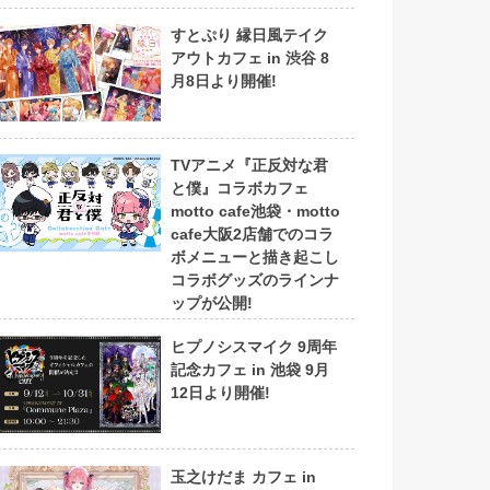
すとぷり 縁日風テイク
アウトカフェ in 渋谷 8
月8日より開催!
TVアニメ『正反対な君
と僕』コラボカフェ
motto cafe池袋・motto
cafe大阪2店舗でのコラ
ボメニューと描き起こし
コラボグッズのラインナ
ップが公開!
ヒプノシスマイク 9周年
記念カフェ in 池袋 9月
12日より開催!
玉之けだま カフェ in