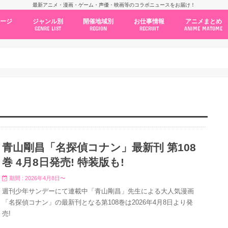
最新アニメ・漫画・ゲーム・声優・映画等のコラボニュースをお届け！
ページ
ジャンル別
開催地域別
お仕事情報
アニメまとめ
GENRE LIST
REGION
RECRUIT
ANIME MATOME
コラボカフェ
常設店舗
ポップアップストア
原画展・展示会
くじ / プライズ / ガチャ
店舗系コラボ
テーマパーク・遊園地
アニメ・漫画の期間限定イベント
グッズ
ファッション
コミック・ムック本
新作アニメ情報
ニュース
池袋
秋葉原
新宿
大阪
福岡
名古屋
カプコン
NSグループ
BENELIC
アニメイト
トランジットホールディングス
モトヤフーズ
TOWER RECORDS
タブリエ・マーケティング
GENDA GiGO Entertainment
青山剛昌「名探偵コナン」最新刊 第108
巻 4月8日発売! 特装版も!
期間 : 2026年4月8日〜
週刊少年サンデーにて連載中「青山剛昌」先生による大人気漫画
「名探偵コナン」の最新刊となる第108巻は2026年4月8日より発
売!