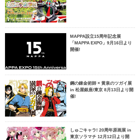
MAPPA設立15周年記念展
「MAPPA EXPO」9月16日より
開催!
鋼の錬金術師 × 黄泉のツガイ展
in 松屋銀座/東京 8月13日より開
催!
しゅごキャラ! 20周年原画展 in
東京ソラマチ 12月12日より開