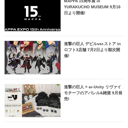
MAPPA 15周年展 in
YURAKUCHO MUSEUM 9月16
日より開催!
進撃の巨人 デビルver.ストア in
ロフト3店舗 7月2日より順次開
催!
進撃の巨人 × ar-Unity リヴァイ
モチーフのアパレル&雑貨 9月発
売!