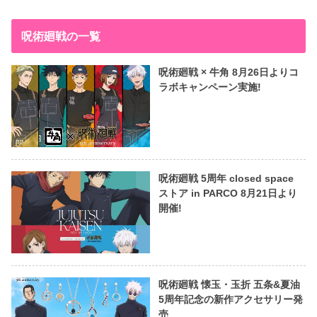
呪術廻戦の一覧
呪術廻戦 × 牛角 8月26日よりコ
ラボキャンペーン実施!
呪術廻戦 5周年 closed space
ストア in PARCO 8月21日より
開催!
呪術廻戦 懐玉・玉折 五条&夏油
5周年記念の新作アクセサリー発
売