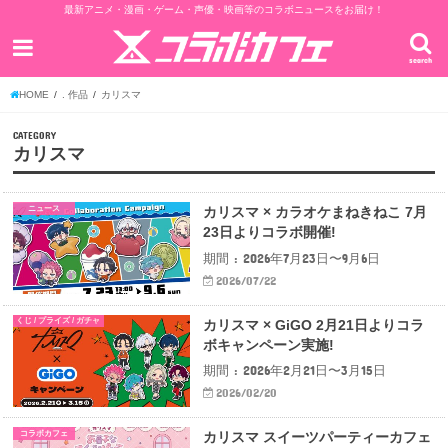
最新アニメ・漫画・ゲーム・声優・映画等のコラボニュースをお届け！
search
HOME
. 作品
カリスマ
CATEGORY
カリスマ
ニュース
カリスマ × カラオケまねきねこ 7月
23日よりコラボ開催!
期間 : 2026年7月23日〜9月6日
2026/07/22
くじ / プライズ / ガチャ
カリスマ × GiGO 2月21日よりコラ
ボキャンペーン実施!
期間 : 2026年2月21日〜3月15日
2026/02/20
コラボカフェ
カリスマ スイーツパーティーカフェ