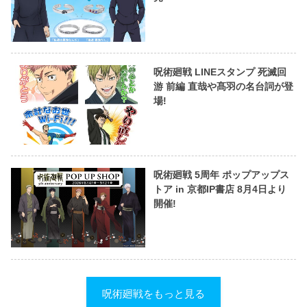
呪術廻戦 LINEスタンプ 死滅回
游 前編 直哉や髙羽の名台詞が登
場!
呪術廻戦 5周年 ポップアップス
トア in 京都IP書店 8月4日より
開催!
呪術廻戦をもっと見る