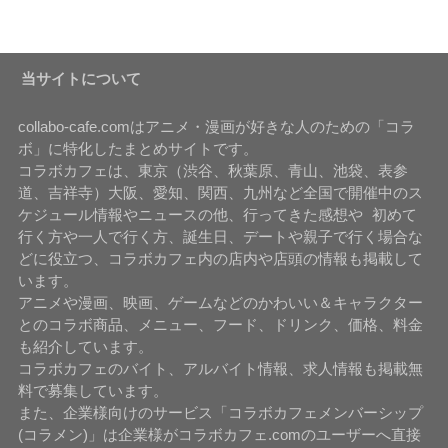
当サイトについて
collabo-cafe.comはアニメ・漫画が好きな人のための「コラ
ボ」に特化したまとめサイトです。
コラボカフェは、東京（渋谷、秋葉原、青山、池袋、表参
道、吉祥寺）大阪、愛知、関西、九州など全国で開催中のス
ケジュール情報やニュースの他、行ってきた感想や 初めて
行く方や一人で行く方、誕生日、デートや親子で行く場合な
どに役立つ、コラボカフェ内の店内や店頭の情報も掲載して
います。
アニメや漫画、映画、ゲームなどのかわいい＆キャラクター
とのコラボ商品、メニュー、フード、ドリンク、価格、料金
も紹介しています。
コラボカフェのバイト、アルバイト情報、求人情報も掲載無
料で募集しています。
また、企業様向けのサービス「コラボカフェメンバーシップ
(コラメン)」は企業様がコラボカフェ.comのユーザーへ直接