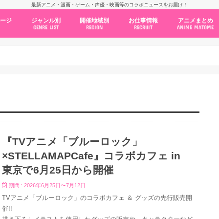
最新アニメ・漫画・ゲーム・声優・映画等のコラボニュースをお届け！
ページ
ジャンル別
開催地域別
お仕事情報
アニメまとめ
GENRE LIST
REGION
RECRUIT
ANIME MATOME
コラボカフェ
常設店舗
ポップアップストア
原画展・展示会
くじ / プライズ / ガチャ
店舗系コラボ
テーマパーク・遊園地
アニメ・漫画の期間限定イベント
グッズ
ファッション
コミック・ムック本
新作アニメ情報
ニュース
池袋
秋葉原
新宿
大阪
福岡
名古屋
カプコン
NSグループ
BENELIC
アニメイト
トランジットホールディングス
モトヤフーズ
TOWER RECORDS
タブリエ・マーケティング
GENDA GiGO Entertainment
『TVアニメ「ブルーロック」
×STELLAMAPCafe』コラボカフェ in
東京で6月25日から開催
期間 : 2026年6月25日〜7月12日
TVアニメ「ブルーロック」のコラボカフェ ＆ グッズの先行販売開
催!!