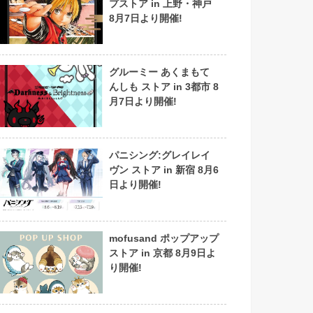
プストア in 上野・神戸
8月7日より開催!
グルーミー あくまもて
んしも ストア in 3都市 8
月7日より開催!
パニシング:グレイレイ
ヴン ストア in 新宿 8月6
日より開催!
mofusand ポップアップ
ストア in 京都 8月9日よ
り開催!