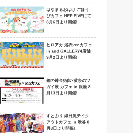
はなまるおばけ ごほう
びカフェ HEP FIVEにて
8月6日より開催!
ヒロアカ 浴衣ver.カフェ
in and GALLERY4店舗
9月2日より開催!
鋼の錬金術師×黄泉のツ
ガイ展 カフェ in 銀座 8
月13日より開催!
すとぷり 縁日風テイク
アウトカフェ in 渋谷 8
月8日より開催!