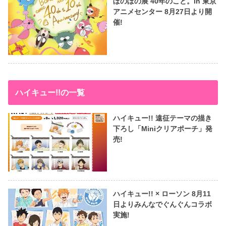
ぼのぼの展 40年のこと。in 東京
アニメセンター 8月27日より開
催!
ハイキュー!!の一覧
ハイキュー!! 遠征テーマの描き
下ろし「Miniクリアポーチ」発
売!
ハイキュー!! × ローソン 8月11
日よりみんなでぐんぐんコラボ
実施!