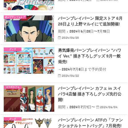
ポップアップストア
バーンブレイバーン 限定ストア 6月
28日より上野マルイにて追加開催!
期間 : 2024年6月28日〜7月15日
2024/06/28
グッズ
勇気爆発バーンブレイバーン ”ハワ
イ Ver.” 描き下ろしグッズ 9月一般
発売!
～2024年7月8日まで予約受付
2024/06/22
コラボカフェ
バーンブレイバーン カフェ in スイ
パラ4店舗 描き下ろしグッズ先行公
開!
期間 : 2024年7月1日〜
2024/06/04
グッズ
バーンブレイバーン ATFの「ファン
クショナルトートバッグ」7月発売!