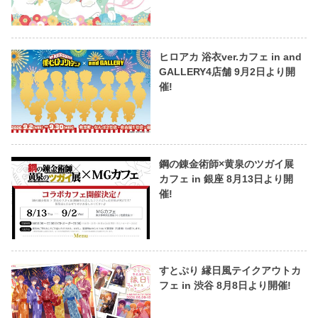
ヒロアカ 浴衣ver.カフェ in and
GALLERY4店舗 9月2日より開
催!
鋼の錬金術師×黄泉のツガイ展
カフェ in 銀座 8月13日より開
催!
すとぷり 縁日風テイクアウトカ
フェ in 渋谷 8月8日より開催!