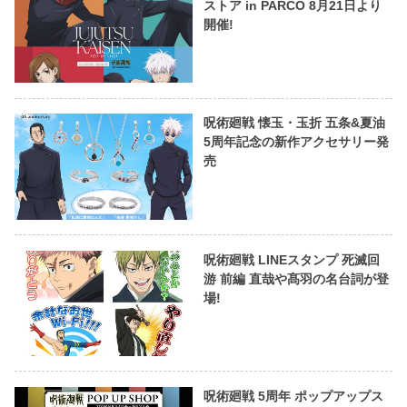
ストア in PARCO 8月21日より
開催!
呪術廻戦 懐玉・玉折 五条&夏油
5周年記念の新作アクセサリー発
売
呪術廻戦 LINEスタンプ 死滅回
游 前編 直哉や髙羽の名台詞が登
場!
呪術廻戦 5周年 ポップアップス