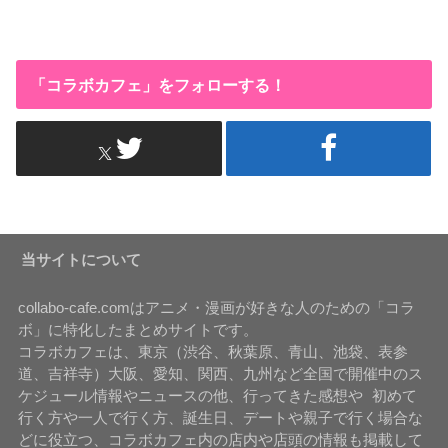
「コラボカフェ」をフォローする！
当サイトについて
collabo-cafe.comはアニメ・漫画が好きな人のための「コラ
ボ」に特化したまとめサイトです。
コラボカフェは、東京（渋谷、秋葉原、青山、池袋、表参
道、吉祥寺）大阪、愛知、関西、九州など全国で開催中のス
ケジュール情報やニュースの他、行ってきた感想や 初めて
行く方や一人で行く方、誕生日、デートや親子で行く場合な
どに役立つ、コラボカフェ内の店内や店頭の情報も掲載して