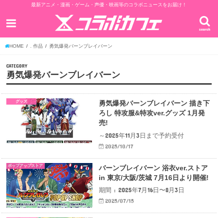
最新アニメ・漫画・ゲーム・声優・映画等のコラボニュースをお届け！
search
HOME
. 作品
勇気爆発バーンブレイバーン
CATEGORY
勇気爆発バーンブレイバーン
グッズ
勇気爆発バーンブレイバーン 描き下
ろし 特攻服&特攻ver.グッズ 1月発
売!
～2025年11月3日まで予約受付
2025/10/17
ポップアップストア
バーンブレイバーン 浴衣ver.ストア
in 東京/大阪/茨城 7月16日より開催!
期間 : 2025年7月16日〜8月3日
2025/07/15