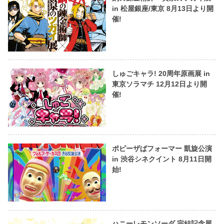
in 松屋銀座/東京 8月13日より開
催!
しゅごキャラ! 20周年原画展 in
東京ソラマチ 12月12日より開
催!
ポピーザぱフォーマー 凱旋公演
in 渋谷シネクイント 8月11日開
始!
ハニーレモンソーダ 完結記念展