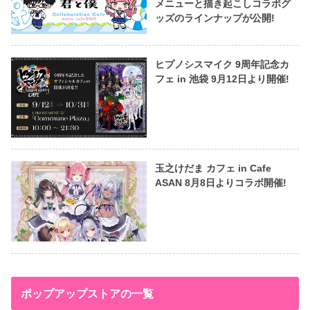
メニューと描き起こしコラボグ
ッズのラインナップが公開!
ヒプノシスマイク 9周年記念カ
フェ in 池袋 9月12日より開催!
玉之けだま カフェ in Cafe
ASAN 8月8日よりコラボ開催!
ポップアップストアの一覧