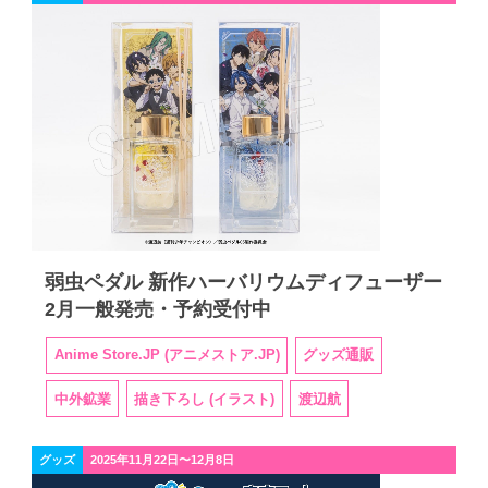
弱虫ペダル 新作ハーバリウムディフューザー
2月一般発売・予約受付中
Anime Store.JP (アニメストア.JP)
グッズ通販
中外鉱業
描き下ろし (イラスト)
渡辺航
グッズ
2025年11月22日〜12月8日