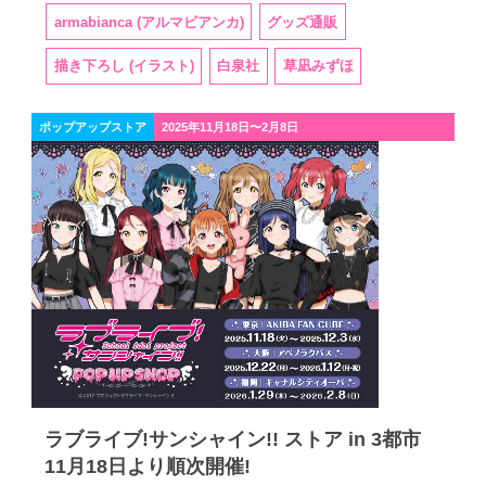
armabianca (アルマビアンカ)
グッズ通販
描き下ろし (イラスト)
白泉社
草凪みずほ
ポップアップストア
2025年11月18日〜2月8日
ラブライブ!サンシャイン!! ストア in 3都市
11月18日より順次開催!