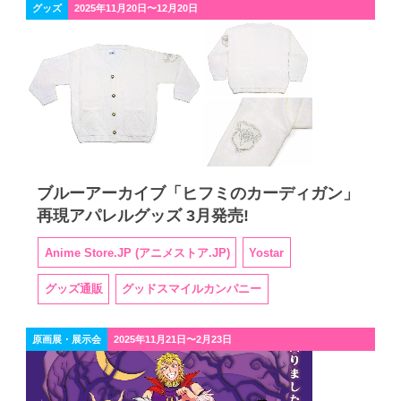
グッズ
2025年11月20日〜12月20日
ブルーアーカイブ「ヒフミの​カーディガン」
再現アパレルグッズ 3月発売!
Anime Store.JP (アニメストア.JP)
Yostar
グッズ通販
グッドスマイルカンパニー
原画展・展示会
2025年11月21日〜2月23日