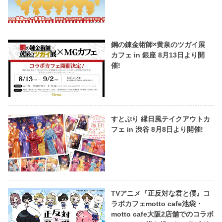
鋼の錬金術師×黄泉のツガイ展
カフェ in 銀座 8月13日より開
催!
すとぷり 縁日風テイクアウトカ
フェ in 渋谷 8月8日より開催!
TVアニメ『正反対な君と僕』コ
ラボカフェmotto cafe池袋・
motto cafe大阪2店舗でのコラボ