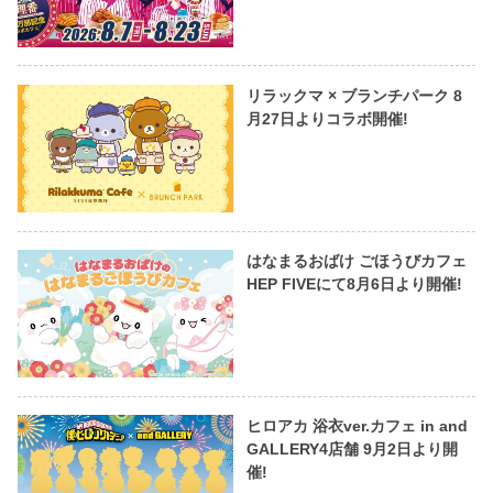
リラックマ × ブランチパーク 8
月27日よりコラボ開催!
はなまるおばけ ごほうびカフェ
HEP FIVEにて8月6日より開催!
ヒロアカ 浴衣ver.カフェ in and
GALLERY4店舗 9月2日より開
催!