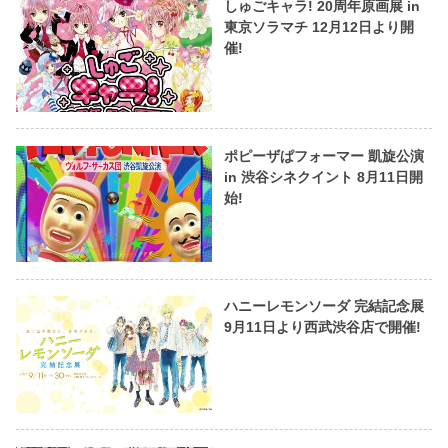
しゅごキャラ! 20周年原画展 in
東京ソラマチ 12月12日より開
催!
ポピーザぱフォーマー 凱旋公演
in 渋谷シネクイント 8月11日開
始!
ハニーレモンソーダ 完結記念展
9月11日より西武渋谷店で開催!