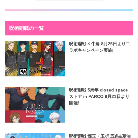
呪術廻戦の一覧
呪術廻戦 × 牛角 8月26日よりコ
ラボキャンペーン実施!
呪術廻戦 5周年 closed space
ストア in PARCO 8月21日より
開催!
呪術廻戦 懐玉・玉折 五条&夏油