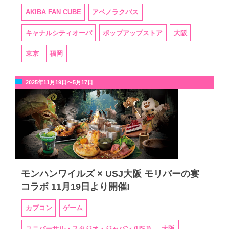
AKIBA FAN CUBE
アベノラクバス
キャナルシティオーパ
ポップアップストア
大阪
東京
福岡
2025年11月19日〜5月17日
モンハンワイルズ × USJ大阪 モリバーの宴
コラボ 11月19日より開催!
カプコン
ゲーム
ユニバーサル・スタジオ・ジャパン (USJ)
大阪