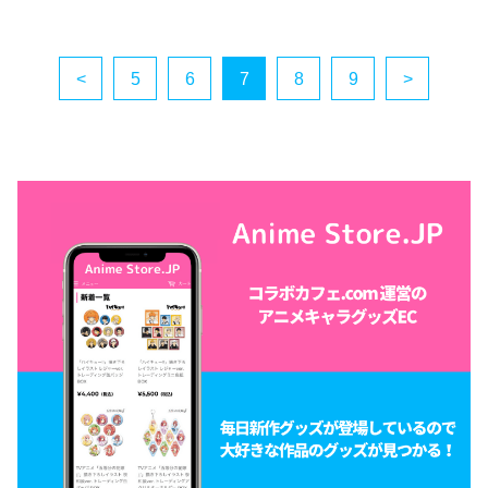
<
5
6
7
8
9
>