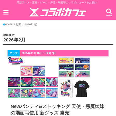
最新アニメ・漫画・ゲーム・声優・映画等のコラボニュースをお届け！
search
HOME
期間
2026年2月
CATEGORY
2026年2月
グッズ
2025年11月16日〜12月7日
Newパンティ&ストッキング 天使・悪魔姉妹
の場面写使用 新グッズ 発売!