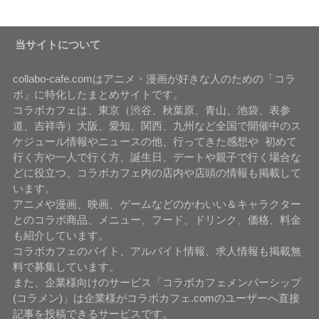
当サイトについて
collabo-cafe.comはアニメ・漫画が好きな人のための「コラ
ボ」に特化したまとめサイトです。
コラボカフェは、東京（渋谷、秋葉原、青山、池袋、表参
道、吉祥寺）大阪、愛知、関西、九州など全国で開催中のス
ケジュール情報やニュースの他、行ってきた感想や 初めて
行く方や一人で行く方、誕生日、デートや親子で行く場合な
どに役立つ、コラボカフェ内の店内や店頭の情報も掲載して
います。
アニメや漫画、映画、ゲームなどのかわいい＆キャラクター
とのコラボ商品、メニュー、フード、ドリンク、価格、料金
も紹介しています。
コラボカフェのバイト、アルバイト情報、求人情報も掲載無
料で募集しています。
また、企業様向けのサービス「コラボカフェメンバーシップ
(コラメン)」は企業様がコラボカフェ.comのユーザーへ直接
記事を投稿できるサービスです。