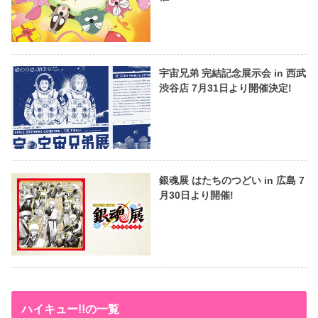
宇宙兄弟 完結記念展示会 in 西武
渋谷店 7月31日より開催決定!
銀魂展 はたちのつどい in 広島 7
月30日より開催!
ハイキュー!!の一覧