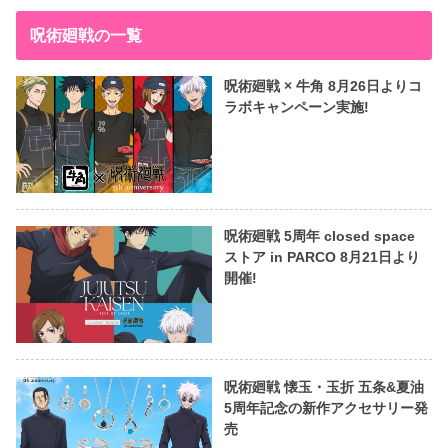
呪術廻戦の一覧
呪術廻戦 × 牛角 8月26日よりコ
ラボキャンペーン実施!
呪術廻戦 5周年 closed space
ストア in PARCO 8月21日より
開催!
呪術廻戦 懐玉・玉折 五条&夏油
5周年記念の新作アクセサリー発
売