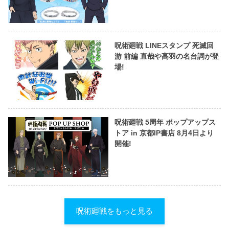
呪術廻戦 LINEスタンプ 死滅回
游 前編 直哉や髙羽の名台詞が登
場!
呪術廻戦 5周年 ポップアップス
トア in 京都IP書店 8月4日より
開催!
呪術廻戦をもっと見る