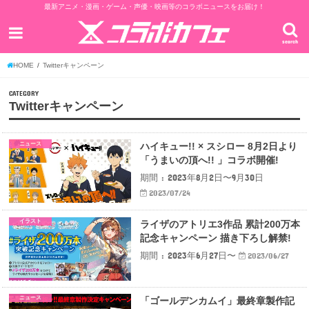
最新アニメ・漫画・ゲーム・声優・映画等のコラボニュースをお届け！
search
HOME
Twitterキャンペーン
CATEGORY
Twitterキャンペーン
ニュース
ハイキュー!! × スシロー 8月2日より
「うまいの頂へ!! 」コラボ開催!
期間 : 2023年8月2日〜9月30日
2023/07/24
イラスト
ライザのアトリエ3作品 累計200万本
記念キャンペーン 描き下ろし解禁!
期間 : 2023年6月27日〜
2023/06/27
ニュース
「ゴールデンカムイ」最終章製作記