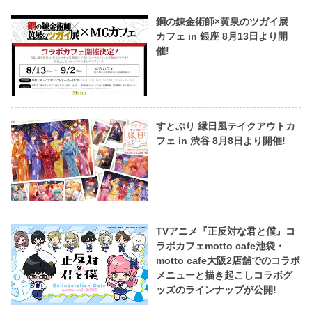
鋼の錬金術師×黄泉のツガイ展
カフェ in 銀座 8月13日より開
催!
すとぷり 縁日風テイクアウトカ
フェ in 渋谷 8月8日より開催!
TVアニメ『正反対な君と僕』コ
ラボカフェmotto cafe池袋・
motto cafe大阪2店舗でのコラボ
メニューと描き起こしコラボグ
ッズのラインナップが公開!