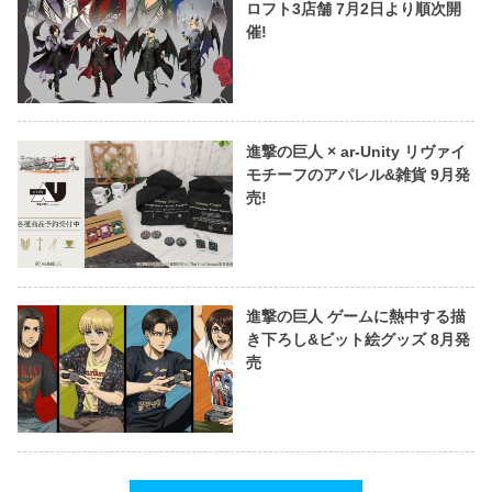
ロフト3店舗 7月2日より順次開
催!
進撃の巨人 × ar-Unity リヴァイ
モチーフのアパレル&雑貨 9月発
売!
進撃の巨人 ゲームに熱中する描
き下ろし&ビット絵グッズ 8月発
売