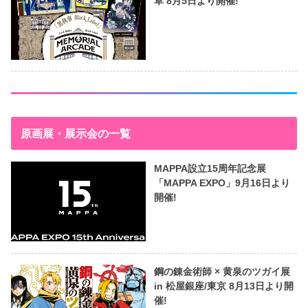
草 8月5日より開催!
原画展・展示会の一覧
MAPPA設立15周年記念展
「MAPPA EXPO」9月16日より
開催!
鋼の錬金術師 × 黄泉のツガイ展
in 松屋銀座/東京 8月13日より開
催!