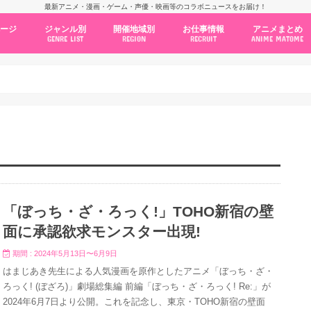
最新アニメ・漫画・ゲーム・声優・映画等のコラボニュースをお届け！
ページ
ジャンル別
開催地域別
お仕事情報
アニメまとめ
GENRE LIST
REGION
RECRUIT
ANIME MATOME
コラボカフェ
常設店舗
ポップアップストア
原画展・展示会
くじ / プライズ / ガチャ
店舗系コラボ
テーマパーク・遊園地
アニメ・漫画の期間限定イベント
グッズ
ファッション
コミック・ムック本
新作アニメ情報
ニュース
池袋
秋葉原
新宿
大阪
福岡
名古屋
カプコン
NSグループ
BENELIC
アニメイト
トランジットホールディングス
モトヤフーズ
TOWER RECORDS
タブリエ・マーケティング
GENDA GiGO Entertainment
「ぼっち・ざ・ろっく!」TOHO新宿の壁
面に承認欲求モンスター出現!
期間 : 2024年5月13日〜6月9日
はまじあき先生による人気漫画を原作としたアニメ「ぼっち・ざ・
ろっく! (ぼざろ)」劇場総集編 前編「ぼっち・ざ・ろっく! Re:」が
2024年6月7日より公開。これを記念し、東京・TOHO新宿の壁面