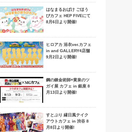
はなまるおばけ ごほう
びカフェ HEP FIVEにて
8月6日より開催!
ヒロアカ 浴衣ver.カフェ
in and GALLERY4店舗
9月2日より開催!
鋼の錬金術師×黄泉のツ
ガイ展 カフェ in 銀座 8
月13日より開催!
すとぷり 縁日風テイク
アウトカフェ in 渋谷 8
月8日より開催!