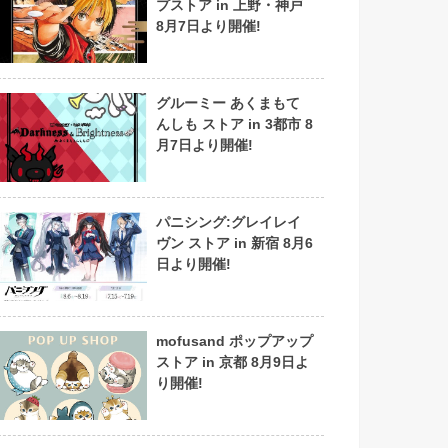
プストア in 上野・神戸
8月7日より開催!
グルーミー あくまもて
んしも ストア in 3都市 8
月7日より開催!
パニシング:グレイレイ
ヴン ストア in 新宿 8月6
日より開催!
mofusand ポップアップ
ストア in 京都 8月9日よ
り開催!