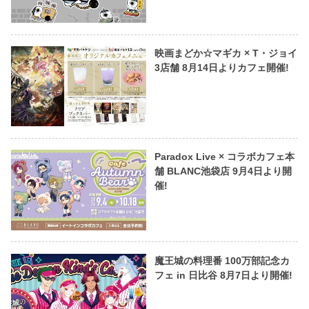
映画まどか☆マギカ × T・ジョイ
3店舗 8月14日よりカフェ開催!
Paradox Live × コラボカフェ本
舗 BLANC池袋店 9月4日より開
催!
魔王城の料理番 100万部記念カ
フェ in 日比谷 8月7日より開催!