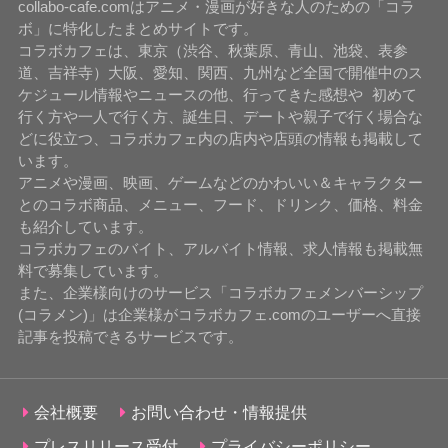
collabo-cafe.comはアニメ・漫画が好きな人のための「コラ
ボ」に特化したまとめサイトです。
コラボカフェは、東京（渋谷、秋葉原、青山、池袋、表参
道、吉祥寺）大阪、愛知、関西、九州など全国で開催中のス
ケジュール情報やニュースの他、行ってきた感想や 初めて
行く方や一人で行く方、誕生日、デートや親子で行く場合な
どに役立つ、コラボカフェ内の店内や店頭の情報も掲載して
います。
アニメや漫画、映画、ゲームなどのかわいい＆キャラクター
とのコラボ商品、メニュー、フード、ドリンク、価格、料金
も紹介しています。
コラボカフェのバイト、アルバイト情報、求人情報も掲載無
料で募集しています。
また、企業様向けのサービス「コラボカフェメンバーシップ
(コラメン)」は企業様がコラボカフェ.comのユーザーへ直接
記事を投稿できるサービスです。
会社概要
お問い合わせ・情報提供
プレスリリース受付
プライバシーポリシー