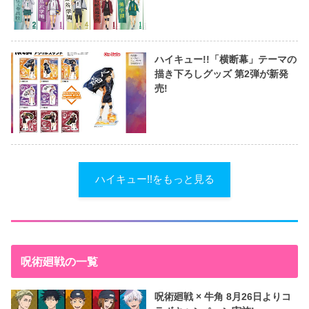
ハイキュー!!「横断幕」テーマの
描き下ろしグッズ 第2弾が新発
売!
ハイキュー!!をもっと見る
呪術廻戦の一覧
呪術廻戦 × 牛角 8月26日よりコ