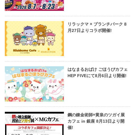
リラックマ × ブランチパーク 8
月27日よりコラボ開催!
はなまるおばけ ごほうびカフェ
HEP FIVEにて8月6日より開催!
鋼の錬金術師×黄泉のツガイ展
カフェ in 銀座 8月13日より開
催!