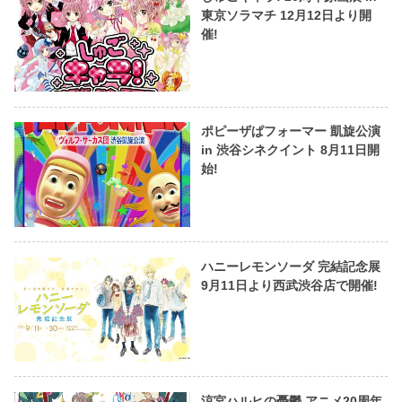
東京ソラマチ 12月12日より開
催!
ポピーザぱフォーマー 凱旋公演
in 渋谷シネクイント 8月11日開
始!
ハニーレモンソーダ 完結記念展
9月11日より西武渋谷店で開催!
涼宮ハルヒの憂鬱 アニメ20周年