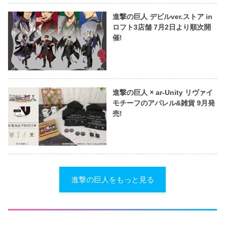
進撃の巨人 デビルver.ストア in
ロフト3店舗 7月2日より順次開
催!
進撃の巨人 × ar-Unity リヴァイ
モチーフのアパレル&雑貨 9月発
売!
進撃の巨人をもっと見る