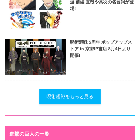
游 前編 直哉や髙羽の名台詞が登
場!
呪術廻戦 5周年 ポップアップス
トア in 京都IP書店 8月4日より
開催!
呪術廻戦をもっと見る
進撃の巨人の一覧