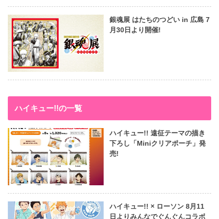
銀魂展 はたちのつどい in 広島 7
月30日より開催!
ハイキュー!!の一覧
ハイキュー!! 遠征テーマの描き
下ろし「Miniクリアポーチ」発
売!
ハイキュー!! × ローソン 8月11
日よりみんなでぐんぐんコラボ