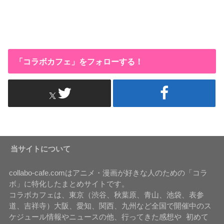
「コラボカフェ」をフォローする！
当サイトについて
collabo-cafe.comはアニメ・漫画が好きな人のための「コラ
ボ」に特化したまとめサイトです。
コラボカフェは、東京（渋谷、秋葉原、青山、池袋、表参
道、吉祥寺）大阪、愛知、関西、九州など全国で開催中のス
ケジュール情報やニュースの他、行ってきた感想や 初めて