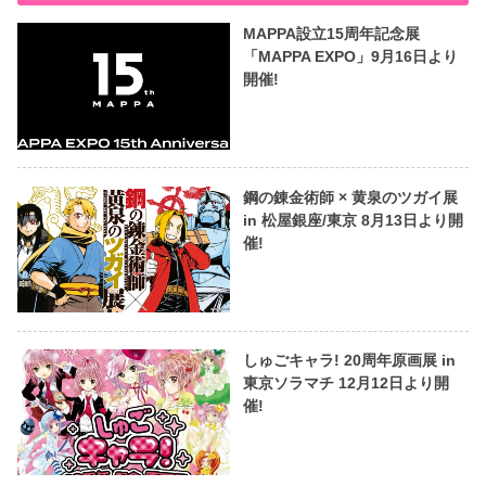
MAPPA設立15周年記念展
「MAPPA EXPO」9月16日より
開催!
鋼の錬金術師 × 黄泉のツガイ展
in 松屋銀座/東京 8月13日より開
催!
しゅごキャラ! 20周年原画展 in
東京ソラマチ 12月12日より開
催!