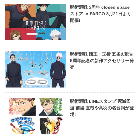
呪術廻戦 5周年 closed space
ストア in PARCO 8月21日より
開催!
呪術廻戦 懐玉・玉折 五条&夏油
5周年記念の新作アクセサリー発
売
呪術廻戦 LINEスタンプ 死滅回
游 前編 直哉や髙羽の名台詞が登
場!