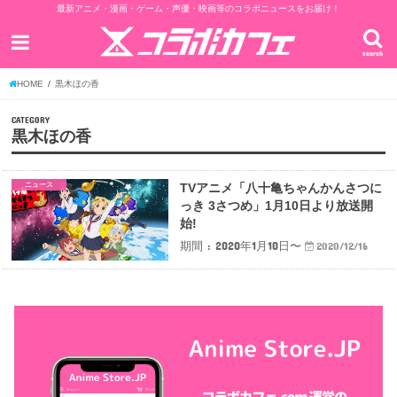
最新アニメ・漫画・ゲーム・声優・映画等のコラボニュースをお届け！
search
HOME
黒木ほの香
CATEGORY
黒木ほの香
ニュース
TVアニメ「八十亀ちゃんかんさつに
っき 3さつめ」1月10日より放送開
始!
期間 : 2020年1月10日〜
2020/12/16