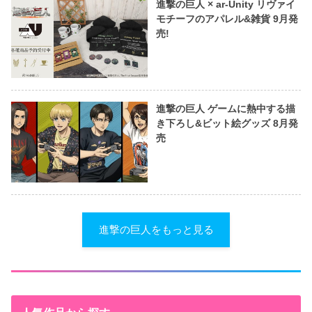
進撃の巨人 × ar-Unity リヴァイ
モチーフのアパレル&雑貨 9月発
売!
進撃の巨人 ゲームに熱中する描
き下ろし&ビット絵グッズ 8月発
売
進撃の巨人をもっと見る