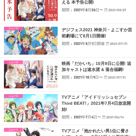
える 本予告公開!
期間 : 2021年8月26日〜
2021/08/27
ニュース
デジフェス2021 神奈川・よこすか芸
術劇場にて8月1日開催!
期間 : 2021年8月1日開催
2021/07/31
ニュース
映画「だかいち」10月9日に公開! 追
加キャストは速水奨 & 落合福嗣!
期間 : 2021年10月9日〜
2021/07/31
ニュース
TVアニメ「アイドリッシュセブン
Third BEAT!」2021年7月4日放送開
始!
期間 : 2021年7月4日〜
2021/06/14
ニュース
TVアニメ「抱かれたい男1位に脅さ