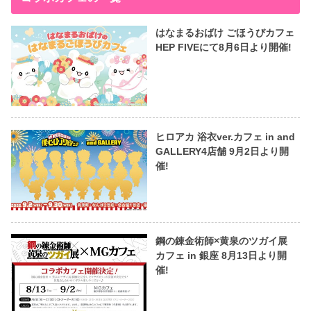
はなまるおばけ ごほうびカフェ
HEP FIVEにて8月6日より開催!
ヒロアカ 浴衣ver.カフェ in and
GALLERY4店舗 9月2日より開
催!
鋼の錬金術師×黄泉のツガイ展
カフェ in 銀座 8月13日より開
催!