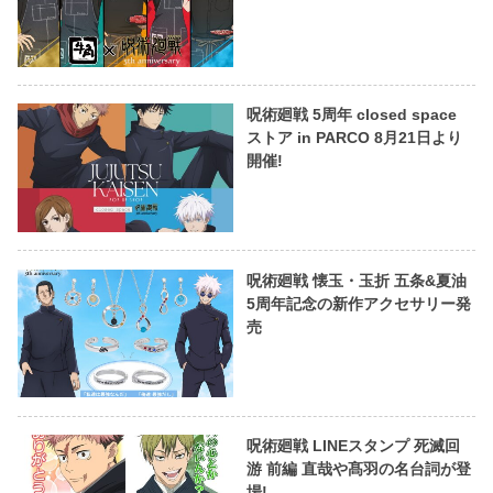
呪術廻戦 5周年 closed space
ストア in PARCO 8月21日より
開催!
呪術廻戦 懐玉・玉折 五条&夏油
5周年記念の新作アクセサリー発
売
呪術廻戦 LINEスタンプ 死滅回
游 前編 直哉や髙羽の名台詞が登
場!