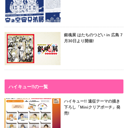
銀魂展 はたちのつどい in 広島 7
月30日より開催!
ハイキュー!!の一覧
ハイキュー!! 遠征テーマの描き
下ろし「Miniクリアポーチ」発
売!