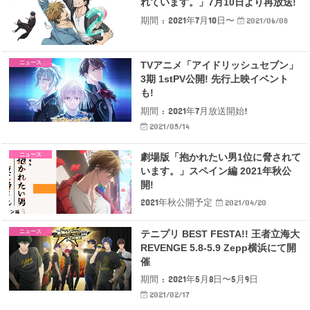
れています。」7月10日より再放送!
期間 : 2021年7月10日〜
2021/06/08
ニュース
TVアニメ「アイドリッシュセブン」
3期 1stPV公開! 先行上映イベント
も!
期間 : 2021年7月放送開始!
2021/05/14
ニュース
劇場版「抱かれたい男1位に脅されて
います。」スペイン編 2021年秋公
開!
2021年秋公開予定
2021/04/20
ニュース
テニプリ BEST FESTA!! 王者立海大
REVENGE 5.8-5.9 Zepp横浜にて開
催
期間 : 2021年5月8日〜5月9日
2021/02/17