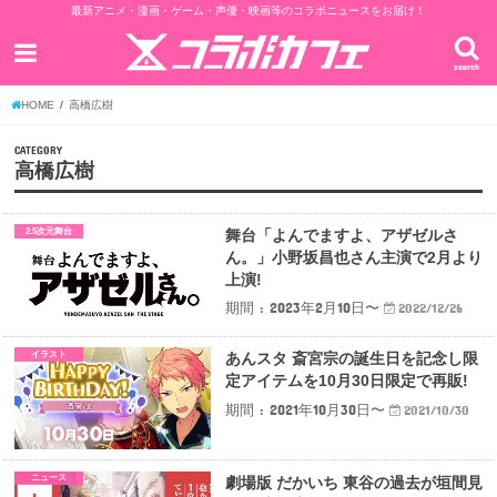
最新アニメ・漫画・ゲーム・声優・映画等のコラボニュースをお届け！
search
HOME
高橋広樹
CATEGORY
高橋広樹
2.5次元舞台
舞台「よんでますよ、アザゼルさ
ん。」小野坂昌也さん主演で2月より
上演!
期間 : 2023年2月10日〜
2022/12/26
イラスト
あんスタ 斎宮宗の誕生日を記念し限
定アイテムを10月30日限定で再販!
期間 : 2021年10月30日〜
2021/10/30
ニュース
劇場版 だかいち 東谷の過去が垣間見