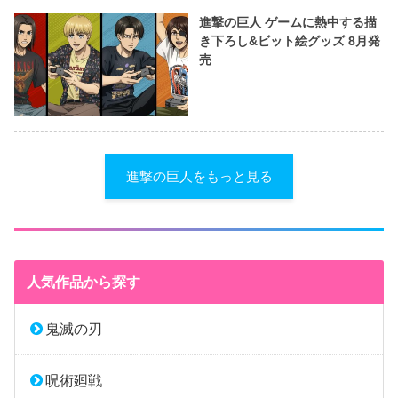
進撃の巨人 ゲームに熱中する描
き下ろし&ビット絵グッズ 8月発
売
進撃の巨人をもっと見る
人気作品から探す
鬼滅の刃
呪術廻戦