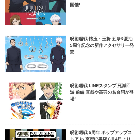
開催!
呪術廻戦 懐玉・玉折 五条&夏油
5周年記念の新作アクセサリー発
売
呪術廻戦 LINEスタンプ 死滅回
游 前編 直哉や髙羽の名台詞が登
場!
呪術廻戦 5周年 ポップアップス
トア in 京都IP書店 8月4日より