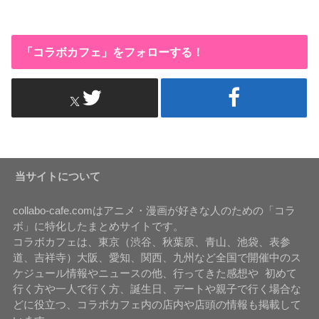
「コラボカフェ」をフォローする！
当サイトについて
collabo-cafe.comはアニメ・漫画が好きな人のための「コラ
ボ」に特化したまとめサイトです。
コラボカフェは、東京（渋谷、秋葉原、青山、池袋、表参
道、吉祥寺）大阪、愛知、関西、九州など全国で開催中のス
ケジュール情報やニュースの他、行ってきた感想や 初めて
行く方や一人で行く方、誕生日、デートや親子で行く場合な
どに役立つ、コラボカフェ内の店内や店頭の情報も掲載して