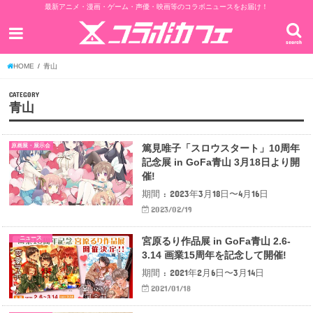
最新アニメ・漫画・ゲーム・声優・映画等のコラボニュースをお届け！
search
HOME
青山
CATEGORY
青山
原画展・展示会
篤見唯子「スロウスタート」10周年
記念展 in GoFa青山 3月18日より開
催!
期間 : 2023年3月18日〜4月16日
2023/02/19
ニュース
宮原るり作品展 in GoFa青山 2.6-
3.14 画業15周年を記念して開催!
期間 : 2021年2月6日〜3月14日
2021/01/18