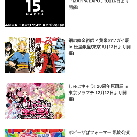
「MAPPA EXPO」9月16日より
開催!
鋼の錬金術師 × 黄泉のツガイ展
in 松屋銀座/東京 8月13日より開
催!
しゅごキャラ! 20周年原画展 in
東京ソラマチ 12月12日より開
催!
ポピーザぱフォーマー 凱旋公演