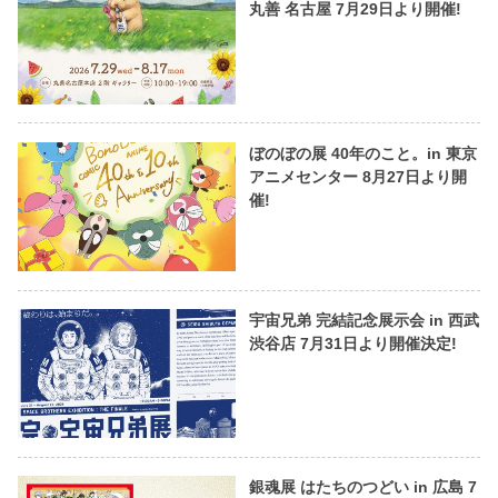
丸善 名古屋 7月29日より開催!
ぼのぼの展 40年のこと。in 東京
アニメセンター 8月27日より開
催!
宇宙兄弟 完結記念展示会 in 西武
渋谷店 7月31日より開催決定!
銀魂展 はたちのつどい in 広島 7