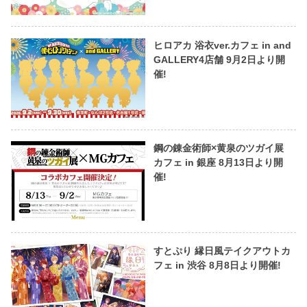
ヒロアカ 浴衣ver.カフェ in and
GALLERY4店舗 9月2日より開
催!
鋼の錬金術師×黄泉のツガイ展
カフェ in 銀座 8月13日より開
催!
すとぷり 縁日風テイクアウトカ
フェ in 渋谷 8月8日より開催!