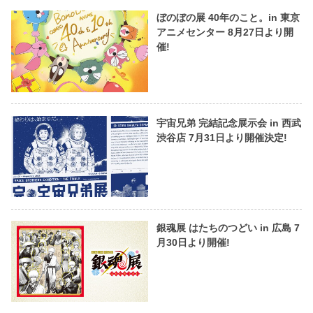
ぼのぼの展 40年のこと。in 東京
アニメセンター 8月27日より開
催!
宇宙兄弟 完結記念展示会 in 西武
渋谷店 7月31日より開催決定!
銀魂展 はたちのつどい in 広島 7
月30日より開催!