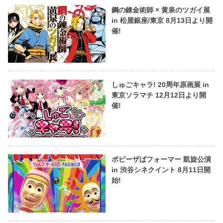
鋼の錬金術師 × 黄泉のツガイ展
in 松屋銀座/東京 8月13日より開
催!
しゅごキャラ! 20周年原画展 in
東京ソラマチ 12月12日より開
催!
ポピーザぱフォーマー 凱旋公演
in 渋谷シネクイント 8月11日開
始!