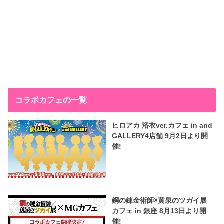
コラボカフェの一覧
ヒロアカ 浴衣ver.カフェ in and
GALLERY4店舗 9月2日より開
催!
鋼の錬金術師×黄泉のツガイ展
カフェ in 銀座 8月13日より開
催!