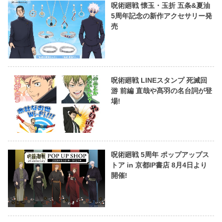
呪術廻戦 懐玉・玉折 五条&夏油
5周年記念の新作アクセサリー発
売
呪術廻戦 LINEスタンプ 死滅回
游 前編 直哉や髙羽の名台詞が登
場!
呪術廻戦 5周年 ポップアップス
トア in 京都IP書店 8月4日より
開催!