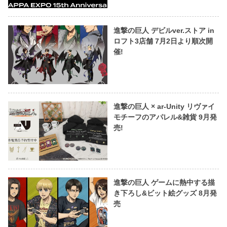
進撃の巨人 デビルver.ストア in
ロフト3店舗 7月2日より順次開
催!
進撃の巨人 × ar-Unity リヴァイ
モチーフのアパレル&雑貨 9月発
売!
進撃の巨人 ゲームに熱中する描
き下ろし&ビット絵グッズ 8月発
売