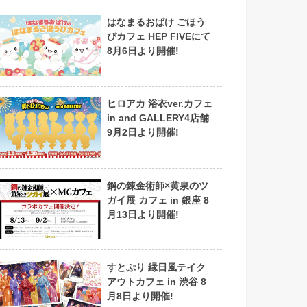
はなまるおばけ ごほう
びカフェ HEP FIVEにて
8月6日より開催!
ヒロアカ 浴衣ver.カフェ
in and GALLERY4店舗
9月2日より開催!
鋼の錬金術師×黄泉のツ
ガイ展 カフェ in 銀座 8
月13日より開催!
すとぷり 縁日風テイク
アウトカフェ in 渋谷 8
月8日より開催!