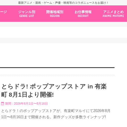
最新アニメ・漫画・ゲーム・声優・映画等のコラボニュースをお届け！
ページ
ジャンル別
開催地域別
お仕事情報
アニメまとめ
GENRE LIST
REGION
RECRUIT
ANIME MATOME
コラボカフェ
常設店舗
ポップアップストア
原画展・展示会
くじ / プライズ / ガチャ
店舗系コラボ
テーマパーク・遊園地
アニメ・漫画の期間限定イベント
グッズ
ファッション
コミック・ムック本
新作アニメ情報
ニュース
池袋
秋葉原
新宿
大阪
福岡
名古屋
カプコン
NSグループ
BENELIC
アニメイト
トランジットホールディングス
モトヤフーズ
TOWER RECORDS
タブリエ・マーケティング
GENDA GiGO Entertainment
とらドラ! ポップアップストア in 有楽
町 8月1日より開催!
期間 : 2026年8月1日〜8月16日
とらドラ！のポップアップストアが、有楽町マルイにて2026年8月
1日〜8月16日まで開催される。新作グッズが多数ラインナップ!