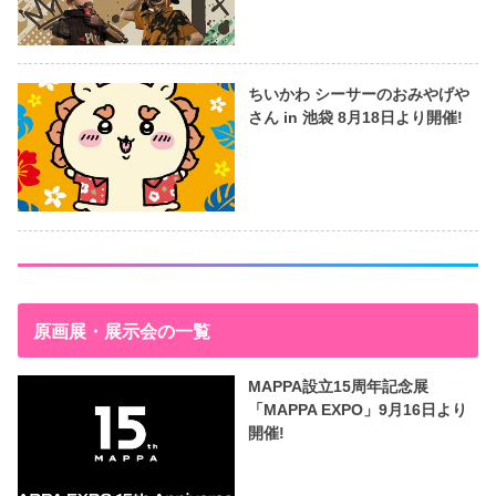
ちいかわ シーサーのおみやげや
さん in 池袋 8月18日より開催!
原画展・展示会の一覧
MAPPA設立15周年記念展
「MAPPA EXPO」9月16日より
開催!