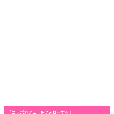
「コラボカフェ」をフォローする！