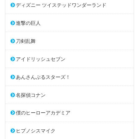
ディズニー ツイステッドワンダーランド
進撃の巨人
刀剣乱舞
アイドリッシュセブン
あんさんぶるスターズ！
名探偵コナン
僕のヒーローアカデミア
ヒプノシスマイク