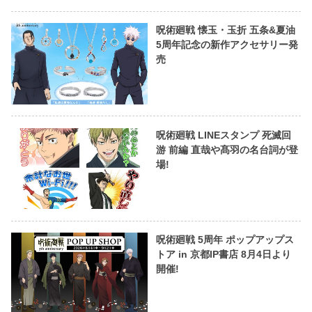
呪術廻戦 懐玉・玉折 五条&夏油
5周年記念の新作アクセサリー発
売
呪術廻戦 LINEスタンプ 死滅回
游 前編 直哉や髙羽の名台詞が登
場!
呪術廻戦 5周年 ポップアップス
トア in 京都IP書店 8月4日より
開催!