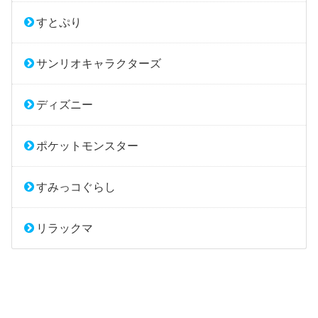
すとぷり
サンリオキャラクターズ
ディズニー
ポケットモンスター
すみっコぐらし
リラックマ