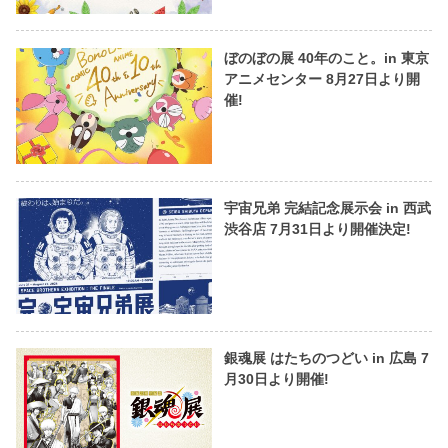
ぼのぼの展 40年のこと。in 東京
アニメセンター 8月27日より開
催!
宇宙兄弟 完結記念展示会 in 西武
渋谷店 7月31日より開催決定!
銀魂展 はたちのつどい in 広島 7
月30日より開催!