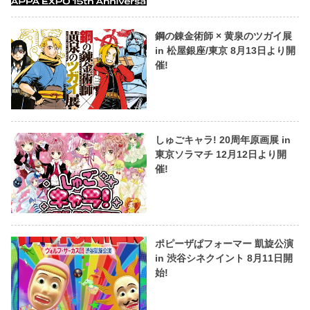
鋼の錬金術師 × 黄泉のツガイ展
in 松屋銀座/東京 8月13日より開
催!
しゅごキャラ! 20周年原画展 in
東京ソラマチ 12月12日より開
催!
ポピーザぱフォーマー 凱旋公演
in 渋谷シネクイント 8月11日開
始!