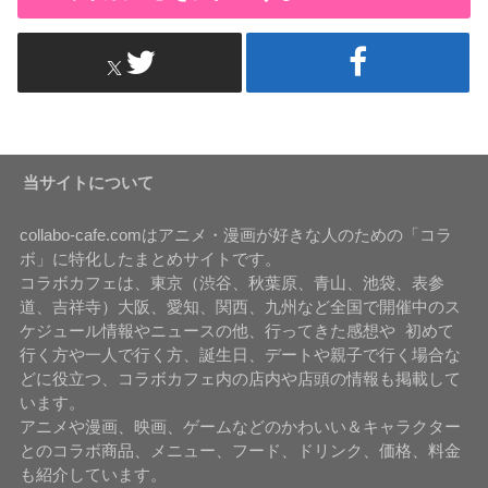
当サイトについて
collabo-cafe.comはアニメ・漫画が好きな人のための「コラ
ボ」に特化したまとめサイトです。
コラボカフェは、東京（渋谷、秋葉原、青山、池袋、表参
道、吉祥寺）大阪、愛知、関西、九州など全国で開催中のス
ケジュール情報やニュースの他、行ってきた感想や 初めて
行く方や一人で行く方、誕生日、デートや親子で行く場合な
どに役立つ、コラボカフェ内の店内や店頭の情報も掲載して
います。
アニメや漫画、映画、ゲームなどのかわいい＆キャラクター
とのコラボ商品、メニュー、フード、ドリンク、価格、料金
も紹介しています。