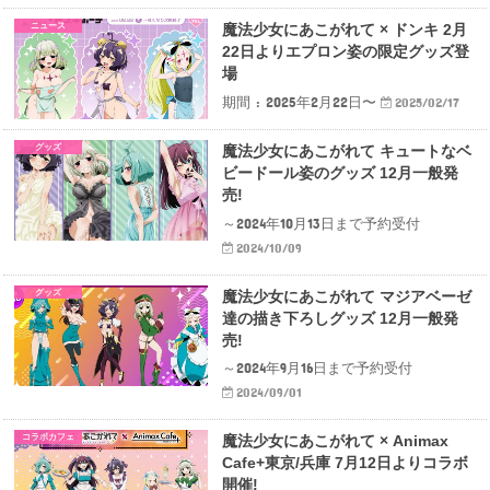
ニュース
魔法少女にあこがれて × ドンキ 2月
22日よりエプロン姿の限定グッズ登
場
期間 : 2025年2月22日〜
2025/02/17
グッズ
魔法少女にあこがれて キュートなベ
ビードール姿のグッズ 12月一般発
売!
～2024年10月13日まで予約受付
2024/10/09
グッズ
魔法少女にあこがれて マジアベーゼ
達の描き下ろしグッズ 12月一般発
売!
～2024年9月16日まで予約受付
2024/09/01
コラボカフェ
魔法少女にあこがれて × Animax
Cafe+東京/兵庫 7月12日よりコラボ
開催!