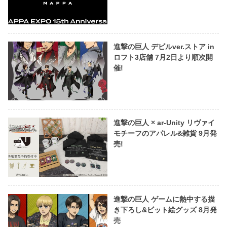
進撃の巨人 デビルver.ストア in
ロフト3店舗 7月2日より順次開
催!
進撃の巨人 × ar-Unity リヴァイ
モチーフのアパレル&雑貨 9月発
売!
進撃の巨人 ゲームに熱中する描
き下ろし&ビット絵グッズ 8月発
売