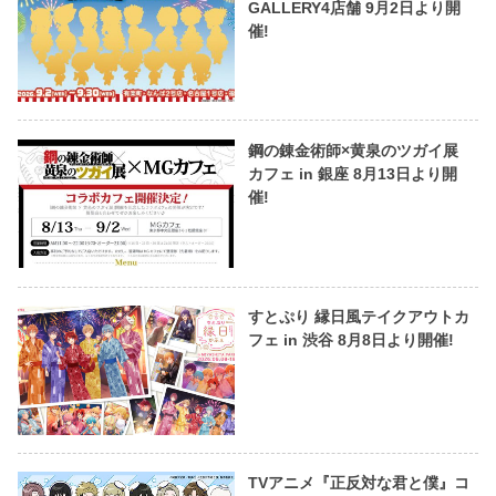
GALLERY4店舗 9月2日より開
催!
鋼の錬金術師×黄泉のツガイ展
カフェ in 銀座 8月13日より開
催!
すとぷり 縁日風テイクアウトカ
フェ in 渋谷 8月8日より開催!
TVアニメ『正反対な君と僕』コ