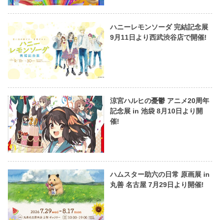
ハニーレモンソーダ 完結記念展
9月11日より西武渋谷店で開催!
涼宮ハルヒの憂鬱 アニメ20周年
記念展 in 池袋 8月10日より開
催!
ハムスター助六の日常 原画展 in
丸善 名古屋 7月29日より開催!