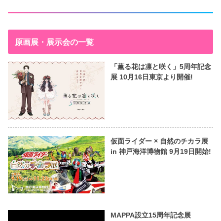
原画展・展示会の一覧
「薫る花は凛と咲く」5周年記念
展 10月16日東京より開催!
仮面ライダー × 自然のチカラ展
in 神戸海洋博物館 9月19日開始!
MAPPA設立15周年記念展