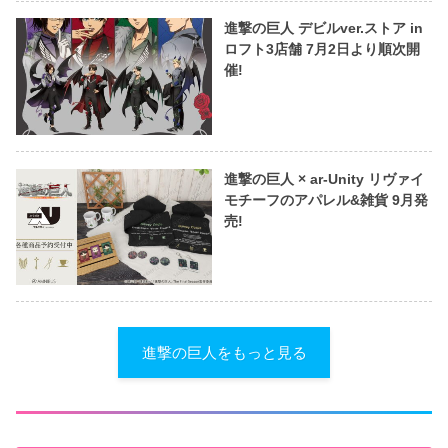
進撃の巨人 デビルver.ストア in
ロフト3店舗 7月2日より順次開
催!
進撃の巨人 × ar-Unity リヴァイ
モチーフのアパレル&雑貨 9月発
売!
進撃の巨人をもっと見る