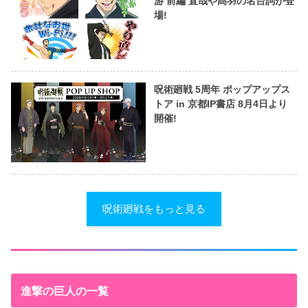
游 前編 直哉や髙羽の名台詞が登
場!
呪術廻戦 5周年 ポップアップス
トア in 京都IP書店 8月4日より
開催!
呪術廻戦をもっと見る
進撃の巨人の一覧