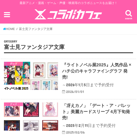
最新アニメ・漫画・ゲーム・声優・映画等のコラボニュースをお届け！
search
HOME
富士見ファンタジア文庫
CATEGORY
富士見ファンタジア文庫
グッズ
『ライトノベル展2025』人気作品 ×
ハチ公のキャラファイングラフ 発
売!
～2026年1月5日まで予約受付
2026/01/01
グッズ
「冴えカノ」「デート・ア・バレッ
ト」美麗カードスリーブ 4月下旬発
売!
～2025年2月11日まで予約受付
2025/02/06