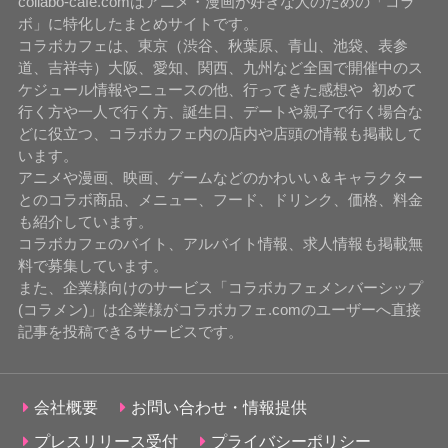
collabo-cafe.comはアニメ・漫画が好きな人のための「コラ
ボ」に特化したまとめサイトです。
コラボカフェは、東京（渋谷、秋葉原、青山、池袋、表参
道、吉祥寺）大阪、愛知、関西、九州など全国で開催中のス
ケジュール情報やニュースの他、行ってきた感想や 初めて
行く方や一人で行く方、誕生日、デートや親子で行く場合な
どに役立つ、コラボカフェ内の店内や店頭の情報も掲載して
います。
アニメや漫画、映画、ゲームなどのかわいい＆キャラクター
とのコラボ商品、メニュー、フード、ドリンク、価格、料金
も紹介しています。
コラボカフェのバイト、アルバイト情報、求人情報も掲載無
料で募集しています。
また、企業様向けのサービス「コラボカフェメンバーシップ
(コラメン)」は企業様がコラボカフェ.comのユーザーへ直接
記事を投稿できるサービスです。
会社概要
お問い合わせ・情報提供
プレスリリース受付
プライバシーポリシー