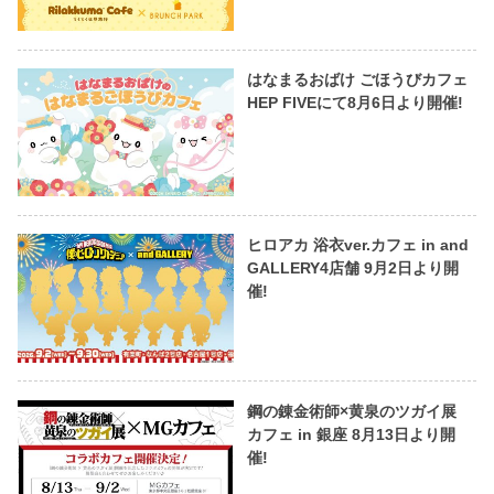
はなまるおばけ ごほうびカフェ
HEP FIVEにて8月6日より開催!
ヒロアカ 浴衣ver.カフェ in and
GALLERY4店舗 9月2日より開
催!
鋼の錬金術師×黄泉のツガイ展
カフェ in 銀座 8月13日より開
催!