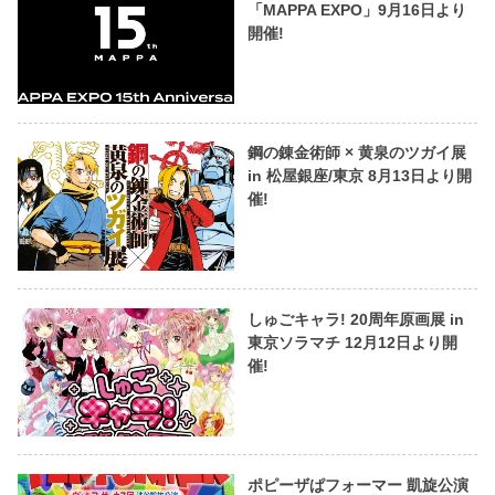
「MAPPA EXPO」9月16日より
開催!
鋼の錬金術師 × 黄泉のツガイ展
in 松屋銀座/東京 8月13日より開
催!
しゅごキャラ! 20周年原画展 in
東京ソラマチ 12月12日より開
催!
ポピーザぱフォーマー 凱旋公演