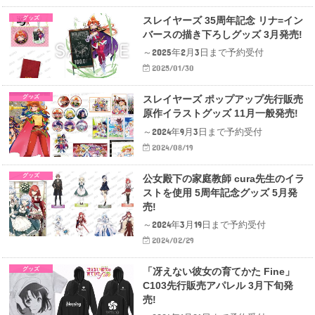
グッズ
スレイヤーズ 35周年記念 リナ=イン
バースの描き下ろしグッズ 3月発売!
～2025年2月3日まで予約受付
2025/01/30
グッズ
スレイヤーズ ポップアップ先行販売
原作イラストグッズ 11月一般発売!
～2024年9月3日まで予約受付
2024/08/19
グッズ
公女殿下の家庭教師 cura先生のイラ
ストを使用 5周年記念グッズ 5月発
売!
～2024年3月19日まで予約受付
2024/02/29
グッズ
「冴えない彼女の育てかた Fine」
C103先行販売アパレル 3月下旬発
売!