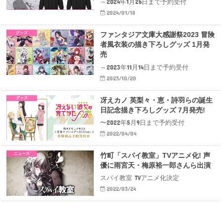
～2024年1月26日まで予約受付
2024/01/18
グッズ
ファンタジア文庫大感謝祭2023 冒険
者風衣装の描き下ろしグッズ 1月発
売
～2023年11月14日まで予約受付
2023/10/20
グッズ
冴えカノ 英梨々・恵・詩羽らの誕生
日記念描き下ろしグッズ 7月発売!
〜2022年5月9日まで予約受付
2022/04/04
ニュース
竹町「スパイ教室」TVアニメ化! 声
優に雨宮天・梅原裕一郎さんら出演
スパイ教室 TVアニメ化決定
2022/03/24