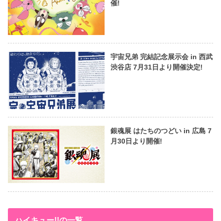
催!
宇宙兄弟 完結記念展示会 in 西武
渋谷店 7月31日より開催決定!
銀魂展 はたちのつどい in 広島 7
月30日より開催!
ハイキュー!!の一覧