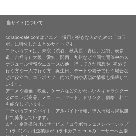
当サイトについて
collabo-cafe.comはアニメ・漫画が好きな人のための「コラ
ボ」に特化したまとめサイトです。
コラボカフェは、東京（渋谷、秋葉原、青山、池袋、表参
道、吉祥寺）大阪、愛知、関西、九州など全国で開催中のス
ケジュール情報やニュースの他、行ってきた感想や 初めて
行く方や一人で行く方、誕生日、デートや親子で行く場合な
どに役立つ、コラボカフェ内の店内や店頭の情報も掲載して
います。
アニメや漫画、映画、ゲームなどのかわいい＆キャラクター
とのコラボ商品、メニュー、フード、ドリンク、価格、料金
も紹介しています。
コラボカフェのバイト、アルバイト情報、求人情報も掲載無
料で募集しています。
また、企業様向けのサービス「コラボカフェメンバーシップ
(コラメン)」は企業様がコラボカフェ.comのユーザーへ直接