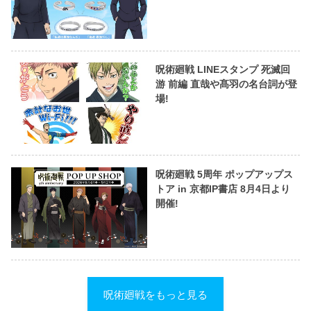
呪術廻戦 LINEスタンプ 死滅回
游 前編 直哉や髙羽の名台詞が登
場!
呪術廻戦 5周年 ポップアップス
トア in 京都IP書店 8月4日より
開催!
呪術廻戦をもっと見る