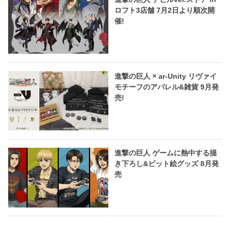
ロフト3店舗 7月2日より順次開
催!
進撃の巨人 × ar-Unity リヴァイ
モチーフのアパレル&雑貨 9月発
売!
進撃の巨人 ゲームに熱中する描
き下ろし&ビット絵グッズ 8月発
売