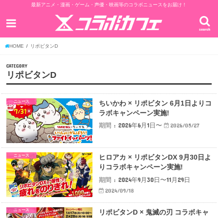
最新アニメ・漫画・ゲーム・声優・映画等のコラボニュースをお届け！
search
HOME
リポビタンD
CATEGORY
リポビタンD
ニュース
ちいかわ × リポビタン 6月1日よりコ
ラボキャンペーン実施!
期間 : 2026年6月1日〜
2026/05/27
ニュース
ヒロアカ × リポビタンDX 9月30日よ
りコラボキャンペーン実施!
期間 : 2024年9月30日〜11月29日
2024/09/18
ニュース
リポビタンD × 鬼滅の刃 コラボキャ