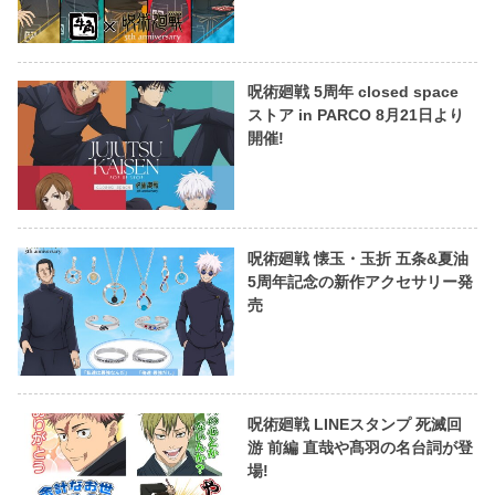
呪術廻戦 5周年 closed space
ストア in PARCO 8月21日より
開催!
呪術廻戦 懐玉・玉折 五条&夏油
5周年記念の新作アクセサリー発
売
呪術廻戦 LINEスタンプ 死滅回
游 前編 直哉や髙羽の名台詞が登
場!