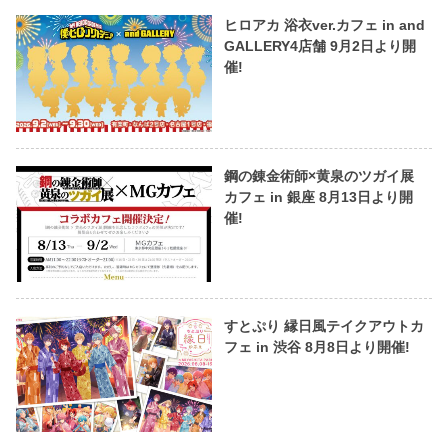
ヒロアカ 浴衣ver.カフェ in and
GALLERY4店舗 9月2日より開
催!
鋼の錬金術師×黄泉のツガイ展
カフェ in 銀座 8月13日より開
催!
すとぷり 縁日風テイクアウトカ
フェ in 渋谷 8月8日より開催!