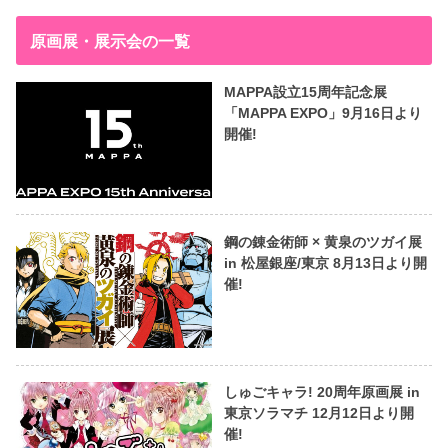
原画展・展示会の一覧
MAPPA設立15周年記念展
「MAPPA EXPO」9月16日より
開催!
鋼の錬金術師 × 黄泉のツガイ展
in 松屋銀座/東京 8月13日より開
催!
しゅごキャラ! 20周年原画展 in
東京ソラマチ 12月12日より開
催!