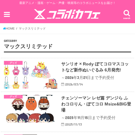
最新アニメ・漫画・ゲーム・声優・映画等のコラボニュースをお届け！
search
HOME
マックスリミテッド
CATEGORY
マックスリミテッド
グッズ
サンリオ × Rody ぽて​コロマスコッ
トなど新作ぬいぐるみ 6月発売!
～2026年3月21日まで予約受付
2026/03/14
グッズ
チェンソーマン レゼ篇 デンジら ふ
わコロりん・ぽてコロ Msize&BIG登
場
～2025年11月15日まで予約受付
2025/11/13