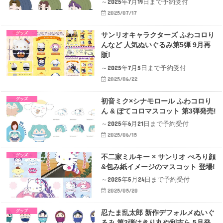
～2025年7月19日まで予約受付
2025/07/17
グッズ
サンリオキャラクターズ ふわコロり
んなど 人気ぬいぐるみ第5弾 9月再
販!
～2025年7月5日まで予約受付
2025/06/22
グッズ
初音ミク×シナモロール ふわコロり
ん & ぽてコロマスコット 第3弾発売!
～2025年6月21日まで予約受付
2025/06/15
グッズ
不二家ミルキー × サンリオ ぺろり顔
&包み紙イメージのマスコット 登場!
～2025年5月24日まで予約受付
2025/05/20
グッズ
忍たま乱太郎 新作デフォルメぬいぐ
るみ 第2弾はきり丸や利吉ら 5月発