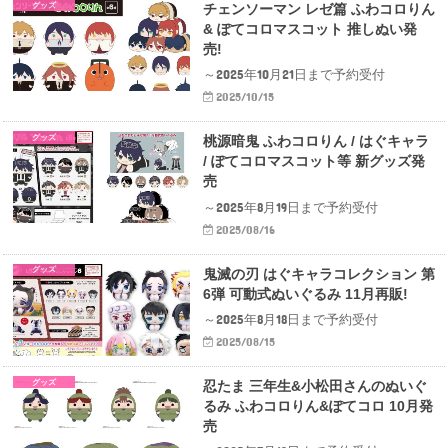
グッズ
チェンソーマン レゼ篇 ふわコ​ロりん
& ぽて​コロマスコット 推しぬい発
売!
～2025年10月21日まで予約受付
2025/10/15
グッズ
桃源暗鬼 ふわコロりん / はぐキャラ
/ ぽてコロマスコット等 新グッズ発
売
～2025年8月19日まで予約受付
2025/08/16
グッズ
鬼滅の刃 は​ぐキャラコレクション 第
6弾 可動式ぬいぐるみ 11月再販!
～2025年8月18日まで予約受付
2025/08/15
グッズ
忍たま 三年生&小松田さんのぬいぐ
るみ ふわコロりん&ぽてコロ 10月発
売