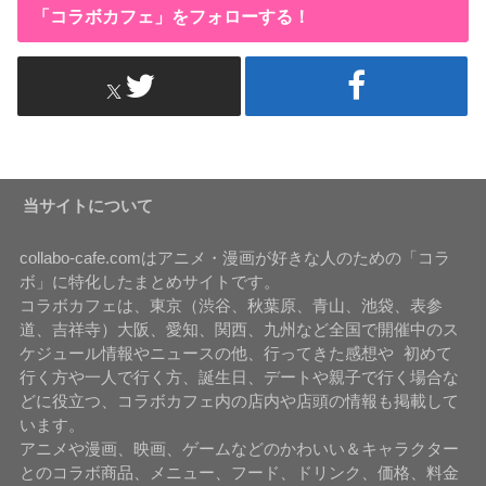
「コラボカフェ」をフォローする！
当サイトについて
collabo-cafe.comはアニメ・漫画が好きな人のための「コラ
ボ」に特化したまとめサイトです。
コラボカフェは、東京（渋谷、秋葉原、青山、池袋、表参
道、吉祥寺）大阪、愛知、関西、九州など全国で開催中のス
ケジュール情報やニュースの他、行ってきた感想や 初めて
行く方や一人で行く方、誕生日、デートや親子で行く場合な
どに役立つ、コラボカフェ内の店内や店頭の情報も掲載して
います。
アニメや漫画、映画、ゲームなどのかわいい＆キャラクター
とのコラボ商品、メニュー、フード、ドリンク、価格、料金