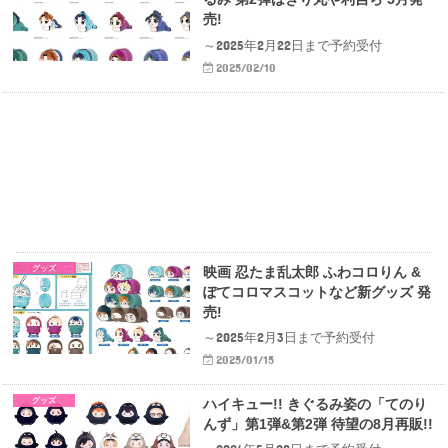
売!
～2025年2月22日まで予約受付
2025/02/10
グッズ
映画 忍たま乱太郎 ふわコ​​​​ロりん &
ぽて​​​​コロマスコットなど新グッズ 発
売!
～2025年2月3日まで予約受付
2025/01/15
グッズ
ハイキュー!! きぐるみ姿の「てのり
んず」第1弾&第2弾 待望の8月再販!!