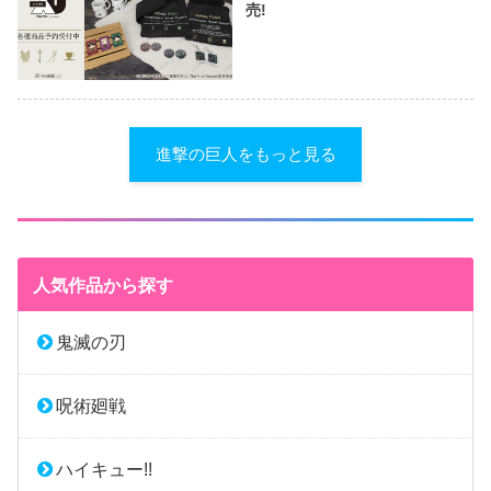
売!
進撃の巨人をもっと見る
人気作品から探す
鬼滅の刃
呪術廻戦
ハイキュー!!