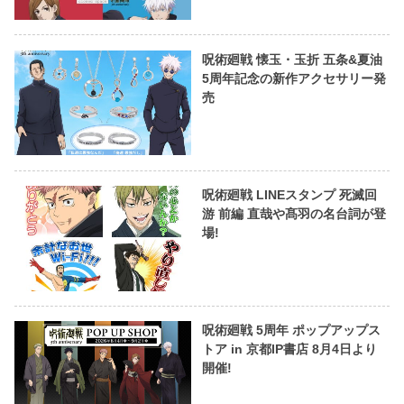
呪術廻戦 懐玉・玉折 五条&夏油
5周年記念の新作アクセサリー発
売
呪術廻戦 LINEスタンプ 死滅回
游 前編 直哉や髙羽の名台詞が登
場!
呪術廻戦 5周年 ポップアップス
トア in 京都IP書店 8月4日より
開催!