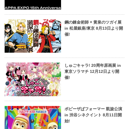
鋼の錬金術師 × 黄泉のツガイ展
in 松屋銀座/東京 8月13日より開
催!
しゅごキャラ! 20周年原画展 in
東京ソラマチ 12月12日より開
催!
ポピーザぱフォーマー 凱旋公演
in 渋谷シネクイント 8月11日開
始!