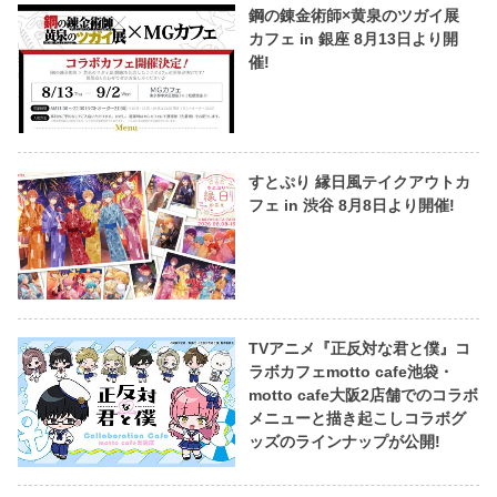
鋼の錬金術師×黄泉のツガイ展
カフェ in 銀座 8月13日より開
催!
すとぷり 縁日風テイクアウトカ
フェ in 渋谷 8月8日より開催!
TVアニメ『正反対な君と僕』コ
ラボカフェmotto cafe池袋・
motto cafe大阪2店舗でのコラボ
メニューと描き起こしコラボグ
ッズのラインナップが公開!