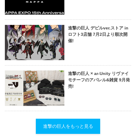
進撃の巨人 デビルver.ストア in
ロフト3店舗 7月2日より順次開
催!
進撃の巨人 × ar-Unity リヴァイ
モチーフのアパレル&雑貨 9月発
売!
進撃の巨人をもっと見る