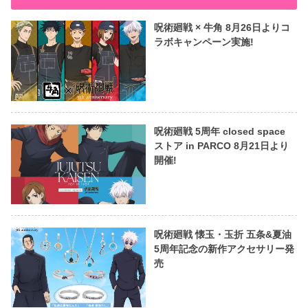
呪術廻戦 × 牛角 8月26日よりコ
ラボキャンペーン実施!
呪術廻戦 5周年 closed space
ストア in PARCO 8月21日より
開催!
呪術廻戦 懐玉・玉折 五条&夏油
5周年記念の新作アクセサリー発
売