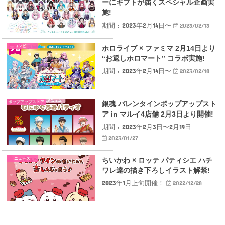
ーにギフトが届くスペシャル企画実
施!
期間 : 2023年2月14日〜
2023/02/13
コンビニ
ホロライブ × ファミマ 2月14日より
“お返しホロマート” コラボ実施!
期間 : 2023年2月14日〜
2023/02/10
ポップアップストア
銀魂 バレンタインポップアップスト
ア in マルイ4店舗 2月3日より開催!
期間 : 2023年2月3日〜2月19日
2023/01/27
ニュース
ちいかわ × ロッテ パティシエ ハチ
ワレ達の描き下ろしイラスト解禁!
2023年1月上旬開催！
2022/12/28