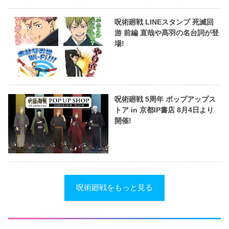
呪術廻戦 LINEスタンプ 死滅回
游 前編 直哉や髙羽の名台詞が登
場!
呪術廻戦 5周年 ポップアップス
トア in 京都IP書店 8月4日より
開催!
呪術廻戦をもっと見る