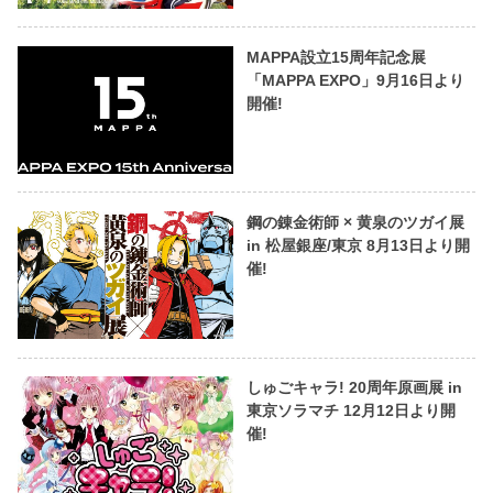
MAPPA設立15周年記念展
「MAPPA EXPO」9月16日より
開催!
鋼の錬金術師 × 黄泉のツガイ展
in 松屋銀座/東京 8月13日より開
催!
しゅごキャラ! 20周年原画展 in
東京ソラマチ 12月12日より開
催!