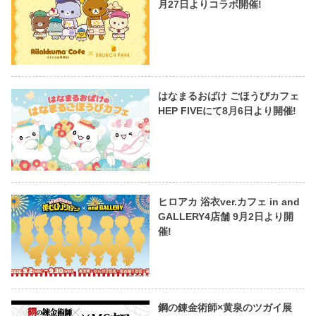
月27日よりコラボ開催!
はなまるおばけ ごほうびカフェ
HEP FIVEにて8月6日より開催!
ヒロアカ 浴衣ver.カフェ in and
GALLERY4店舗 9月2日より開
催!
鋼の錬金術師×黄泉のツガイ展