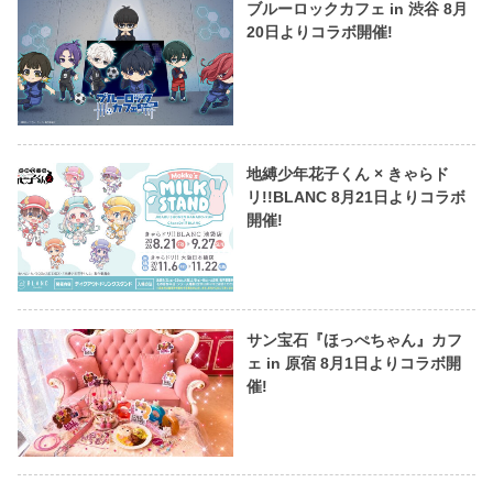
ブルーロックカフェ in 渋谷 8月
20日よりコラボ開催!
地縛少年花子くん × きゃらド
リ!!BLANC 8月21日よりコラボ
開催!
サン宝石『ほっぺちゃん』カフ
ェ in 原宿 8月1日よりコラボ開
催!