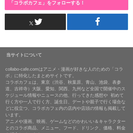
「コラボカフェ」をフォローする！
当サイトについて
collabo-cafe.comはアニメ・漫画が好きな人のための「コラ
ボ」に特化したまとめサイトです。
コラボカフェは、東京（渋谷、秋葉原、青山、池袋、表参
道、吉祥寺）大阪、愛知、関西、九州など全国で開催中のス
ケジュール情報やニュースの他、行ってきた感想や 初めて
行く方や一人で行く方、誕生日、デートや親子で行く場合な
どに役立つ、コラボカフェ内の店内や店頭の情報も掲載して
います。
アニメや漫画、映画、ゲームなどのかわいい＆キャラクター
とのコラボ商品、メニュー、フード、ドリンク、価格、料金