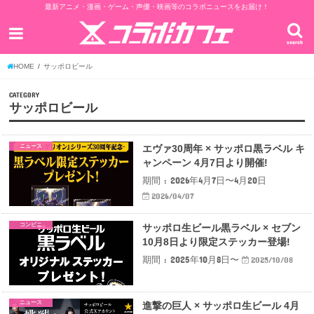
最新アニメ・漫画・ゲーム・声優・映画等のコラボニュースをお届け！
search
HOME
サッポロビール
CATEGORY
サッポロビール
ニュース
エヴァ30周年 × サッポロ黒ラベル キ
ャンペーン 4月7日より開催!
期間 : 2026年4月7日〜4月20日
2026/04/07
コンビニ
サッポロ生ビール黒ラベル × セブン
10月8日より限定ステッカー登場!
期間 : 2025年10月8日〜
2025/10/08
ニュース
進撃の巨人 × サッポロ生ビール 4月