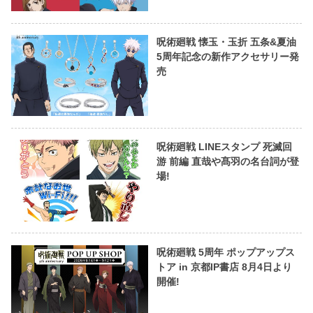
呪術廻戦 懐玉・玉折 五条&夏油
5周年記念の新作アクセサリー発
売
呪術廻戦 LINEスタンプ 死滅回
游 前編 直哉や髙羽の名台詞が登
場!
呪術廻戦 5周年 ポップアップス
トア in 京都IP書店 8月4日より
開催!