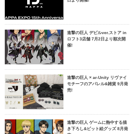
日より開催!
進撃の巨人 デビルver.ストア in
ロフト3店舗 7月2日より順次開
催!
進撃の巨人 × ar-Unity リヴァイ
モチーフのアパレル&雑貨 9月発
売!
進撃の巨人 ゲームに熱中する描
き下ろし&ビット絵グッズ 8月発