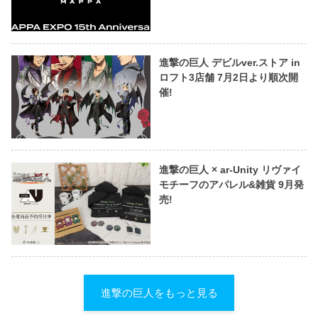
進撃の巨人 デビルver.ストア in
ロフト3店舗 7月2日より順次開
催!
進撃の巨人 × ar-Unity リヴァイ
モチーフのアパレル&雑貨 9月発
売!
進撃の巨人をもっと見る