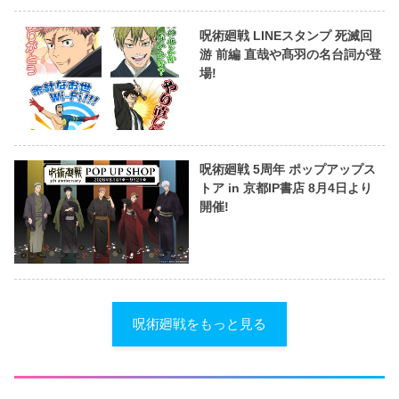
呪術廻戦 LINEスタンプ 死滅回
游 前編 直哉や髙羽の名台詞が登
場!
呪術廻戦 5周年 ポップアップス
トア in 京都IP書店 8月4日より
開催!
呪術廻戦をもっと見る