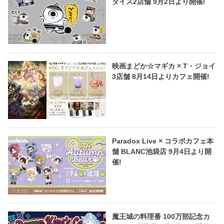
ダイス2店舗 9月2日より開催!
映画まどか☆マギカ × T・ジョイ
3店舗 8月14日よりカフェ開催!
Paradox Live × コラボカフェ本
舗 BLANC池袋店 9月4日より開
催!
魔王城の料理番 100万部記念カ