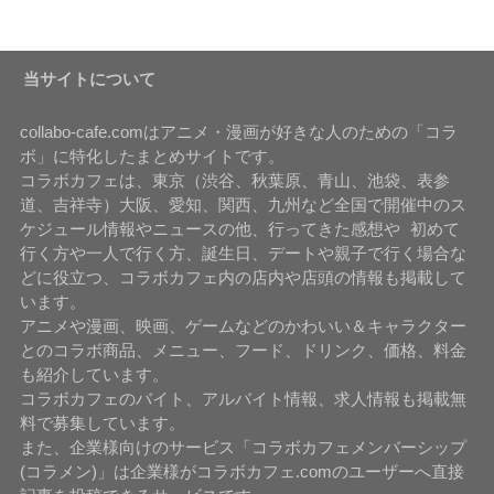
当サイトについて
collabo-cafe.comはアニメ・漫画が好きな人のための「コラ
ボ」に特化したまとめサイトです。
コラボカフェは、東京（渋谷、秋葉原、青山、池袋、表参
道、吉祥寺）大阪、愛知、関西、九州など全国で開催中のス
ケジュール情報やニュースの他、行ってきた感想や 初めて
行く方や一人で行く方、誕生日、デートや親子で行く場合な
どに役立つ、コラボカフェ内の店内や店頭の情報も掲載して
います。
アニメや漫画、映画、ゲームなどのかわいい＆キャラクター
とのコラボ商品、メニュー、フード、ドリンク、価格、料金
も紹介しています。
コラボカフェのバイト、アルバイト情報、求人情報も掲載無
料で募集しています。
また、企業様向けのサービス「コラボカフェメンバーシップ
(コラメン)」は企業様がコラボカフェ.comのユーザーへ直接