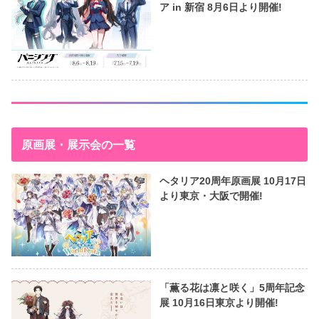
ア in 新宿 8月6日より開催!
原画展・展示会の一覧
ヘタリア20周年原画展 10月17日
より東京・大阪で開催!
「薫る花は凛と咲く」5周年記念
展 10月16日東京より開催!