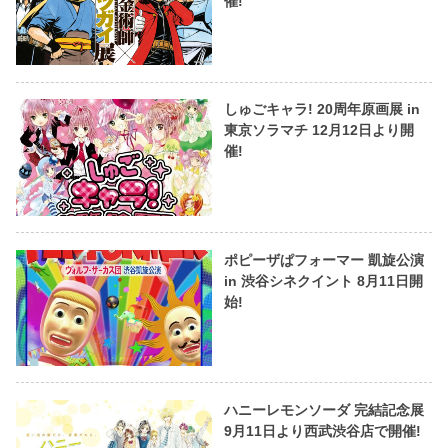
催!
しゅごキャラ! 20周年原画展 in
東京ソラマチ 12月12日より開
催!
ポピーザぱフォーマー 凱旋公演
in 渋谷シネクイント 8月11日開
始!
ハニーレモンソーダ 完結記念展
9月11日より西武渋谷店で開催!