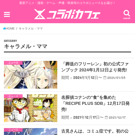
最新アニメ・漫画・ゲーム・声優・映画等のコラボニュースをお届け！
search
HOME
キャラメル・ママ
CATEGORY
キャラメル・ママ
ニュース
「葬送のフリーレン」初の公式ファ
ンブック 2024年1月12日より発売!
期間 : 2024年1月12日〜
2024/01/05
ニュース
名探偵コナンの“食”を集めた
「RECIPE PLUS SDB」12月17日発
売!
期間 : 2021年12月17日〜
2021/12/17
ニュース
古見さんは、コミュ症です。初の公