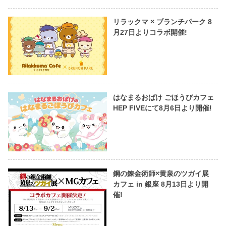
リラックマ × ブランチパーク 8
月27日よりコラボ開催!
はなまるおばけ ごほうびカフェ
HEP FIVEにて8月6日より開催!
鋼の錬金術師×黄泉のツガイ展
カフェ in 銀座 8月13日より開
催!