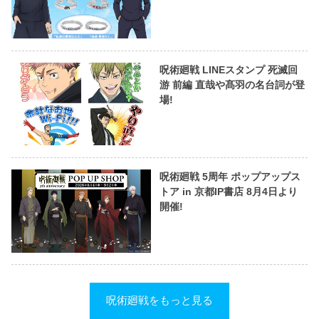
呪術廻戦 LINEスタンプ 死滅回
游 前編 直哉や髙羽の名台詞が登
場!
呪術廻戦 5周年 ポップアップス
トア in 京都IP書店 8月4日より
開催!
呪術廻戦をもっと見る