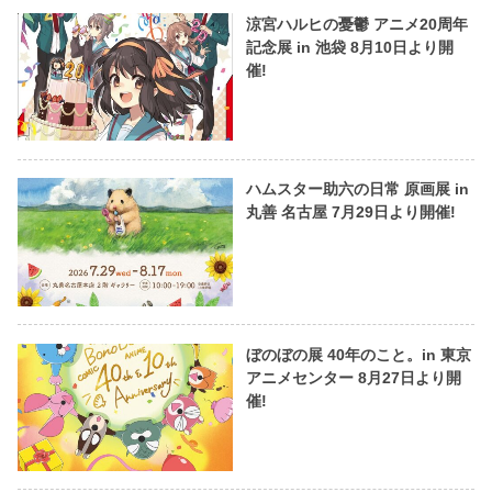
涼宮ハルヒの憂鬱 アニメ20周年
記念展 in 池袋 8月10日より開
催!
ハムスター助六の日常 原画展 in
丸善 名古屋 7月29日より開催!
ぼのぼの展 40年のこと。in 東京
アニメセンター 8月27日より開
催!