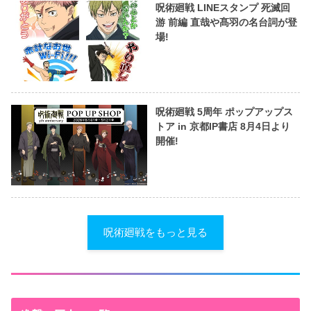
呪術廻戦 LINEスタンプ 死滅回
游 前編 直哉や髙羽の名台詞が登
場!
呪術廻戦 5周年 ポップアップス
トア in 京都IP書店 8月4日より
開催!
呪術廻戦をもっと見る