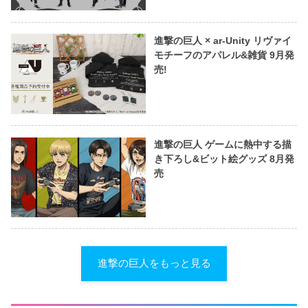
進撃の巨人 × ar-Unity リヴァイ
モチーフのアパレル&雑貨 9月発
売!
進撃の巨人 ゲームに熱中する描
き下ろし&ビット絵グッズ 8月発
売
進撃の巨人をもっと見る