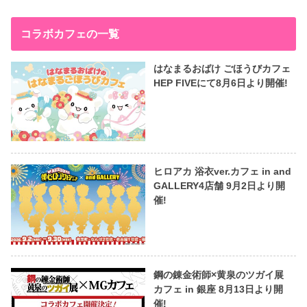
コラボカフェの一覧
はなまるおばけ ごほうびカフェ
HEP FIVEにて8月6日より開催!
ヒロアカ 浴衣ver.カフェ in and
GALLERY4店舗 9月2日より開
催!
鋼の錬金術師×黄泉のツガイ展
カフェ in 銀座 8月13日より開
催!