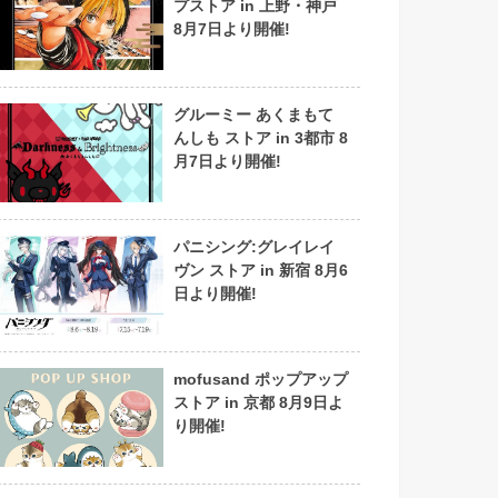
プストア in 上野・神戸
8月7日より開催!
グルーミー あくまもて
んしも ストア in 3都市 8
月7日より開催!
パニシング:グレイレイ
ヴン ストア in 新宿 8月6
日より開催!
mofusand ポップアップ
ストア in 京都 8月9日よ
り開催!