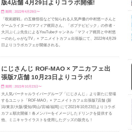
版4店舗 4月29日よりコラボ開催!
期間 : 2022年4月29日〜
「呪術廻戦」の五條悟役などで知られる人気声優の中村悠一さんと
ゲームライターのマフィア梶田さん、「ポプテピピック」の作者・
大川ぶくぶ先生によるYouTubeチャンネル「マフィア梶田と中村悠
一のわしゃがなTV」× アニメイトカフェ出張版にて、2022年4月29
日よりコラボカフェが開催される。
にじさんじ ROF-MAO × アニカフェ出
張版7店舗 10月23日よりコラボ!
期間 : 2021年10月23日〜
大人気バーチャルライバーグループ「にじさんじ」より新たに登場
するユニット「ROF-MAO」× アニメイトカフェ出張版7店舗 (新
潟/東京/大阪/愛知/岡山/宮城/福岡) にて2021年10月23日よりコラボ
カフェ順次開催！各メンバーをイメージしたドリンクを提供する
他、ミニキャライラストを使用したグッズの販売も！