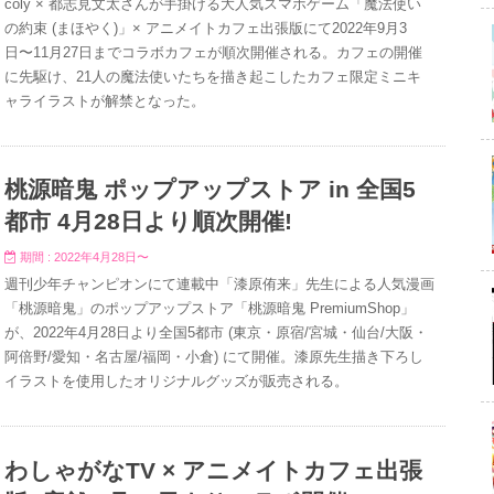
coly × 都志見文太さんが手掛ける大人気スマホゲーム「魔法使い
の約束 (まほやく)」× アニメイトカフェ出張版にて2022年9月3
日〜11月27日までコラボカフェが順次開催される。カフェの開催
に先駆け、21人の魔法使いたちを描き起こしたカフェ限定ミニキ
ャライラストが解禁となった。
桃源暗鬼 ポップアップストア in 全国5
都市 4月28日より順次開催!
期間 : 2022年4月28日〜
週刊少年チャンピオンにて連載中「漆原侑来」先生による人気漫画
「桃源暗鬼」のポップアップストア「桃源暗鬼 PremiumShop」
が、2022年4月28日より全国5都市 (東京・原宿/宮城・仙台/大阪・
阿倍野/愛知・名古屋/福岡・小倉) にて開催。漆原先生描き下ろし
イラストを使用したオリジナルグッズが販売される。
わしゃがなTV × アニメイトカフェ出張