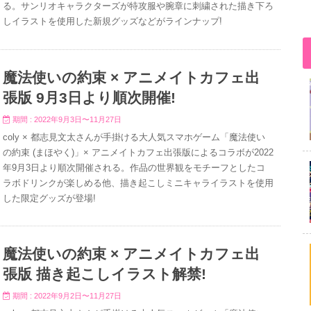
る。サンリオキャラクターズが特攻服や腕章に刺繍された描き下ろ
しイラストを使用した新規グッズなどがラインナップ!
魔法使いの約束 × アニメイトカフェ出
張版 9月3日より順次開催!
期間 : 2022年9月3日〜11月27日
coly × 都志見文太さんが手掛ける大人気スマホゲーム「魔法使い
の約束 (まほやく)」× アニメイトカフェ出張版によるコラボが2022
年9月3日より順次開催される。作品の世界観をモチーフとしたコ
ラボドリンクが楽しめる他、描き起こしミニキャライラストを使用
した限定グッズが登場!
魔法使いの約束 × アニメイトカフェ出
張版 描き起こしイラスト解禁!
期間 : 2022年9月2日〜11月27日