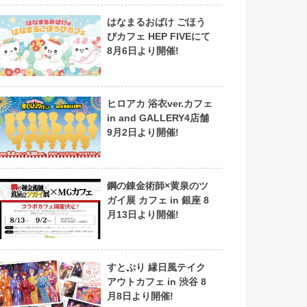
はなまるおばけ ごほう
びカフェ HEP FIVEにて
8月6日より開催!
ヒロアカ 浴衣ver.カフェ
in and GALLERY4店舗
9月2日より開催!
鋼の錬金術師×黄泉のツ
ガイ展 カフェ in 銀座 8
月13日より開催!
すとぷり 縁日風テイク
アウトカフェ in 渋谷 8
月8日より開催!