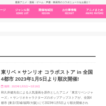
最新アニメ・漫画・ゲーム・声優・映画等のコラボニュースをお届け！
ページ
ジャンル別
開催地域別
お仕事情報
アニメまとめ
GENRE LIST
REGION
RECRUIT
ANIME MATOME
コラボカフェ
常設店舗
ポップアップストア
原画展・展示会
くじ / プライズ / ガチャ
店舗系コラボ
テーマパーク・遊園地
アニメ・漫画の期間限定イベント
グッズ
ファッション
コミック・ムック本
新作アニメ情報
ニュース
池袋
秋葉原
新宿
大阪
福岡
名古屋
カプコン
NSグループ
BENELIC
アニメイト
トランジットホールディングス
モトヤフーズ
TOWER RECORDS
タブリエ・マーケティング
GENDA GiGO Entertainment
東リベ × サンリオ コラボストア in 全国
4都市 2023年1月5日より順次開催!
期間 : 2023年1月5日〜3月19日
和久井健先生による人気漫画を原作としたアニメ「東京リベンジャ
ーズ」× サンリオキャラクターズのポップアップストアが、全国4
都市 (東京/宮城/福岡/大阪) にて2023年1月5日より順次開催され