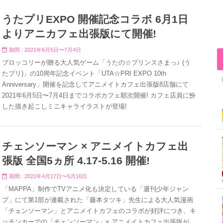
うたプリEXPO 開催記念コラボ 6月1日
よりアニカフェ出張版にて開催!
期間 : 2021年6月5日〜7月4日
ブロッコリーが贈る大人気ゲーム「うたの☆プリンスさまっ♪ (う
たプリ)」の10周年記念イベント「UTA☆PRI EXPO 10th
Anniversary」開催を記念してアニメイトカフェ出張版8店舗にて
2021年6月5日〜7月4日までコラボカフェ順次開催! カフェ店員に扮
した描き起こしミニキャライラストが登場!
チェンソーマン × アニメイトカフェ出
張版 全国5ヵ所 4.17-5.16 開催!
期間 : 2021年4月17日〜5月16日
「MAPPA」制作でTVアニメ化も決定している「週刊少年ジャン
プ」にて第1部が連載された「藤本タツキ」先生による大人気漫画
「チェンソーマン」とアニメイトカフェのコラボが好評につき、キ
ッチンカーでの「チェンソーマン」× アニメイトカフェ出張版が