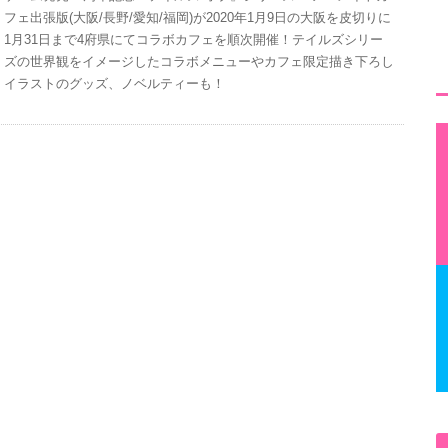
フェ出張版(大阪/長野/愛知/福岡)が2020年1月9日の大阪を皮切りに
1月31日まで4府県にてコラボカフェを順次開催！テイルズシリー
ズの世界観をイメージしたコラボメニューやカフェ限定描き下ろし
イラストのグッズ、ノベルティーも！