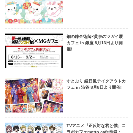
鋼の錬金術師×黄泉のツガイ展
カフェ in 銀座 8月13日より開
催!
すとぷり 縁日風テイクアウトカ
フェ in 渋谷 8月8日より開催!
TVアニメ『正反対な君と僕』コ
ラボカフェmotto cafe池袋・