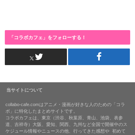
「コラボカフェ」をフォローする！
当サイトについて
collabo-cafe.comはアニメ・漫画が好きな人のための「コラ
ボ」に特化したまとめサイトです。
コラボカフェは、東京（渋谷、秋葉原、青山、池袋、表参
道、吉祥寺）大阪、愛知、関西、九州など全国で開催中のス
ケジュール情報やニュースの他、行ってきた感想や 初めて