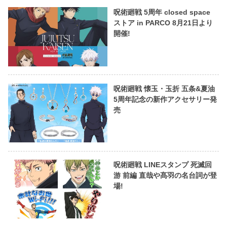
呪術廻戦 5周年 closed space
ストア in PARCO 8月21日より
開催!
呪術廻戦 懐玉・玉折 五条&夏油
5周年記念の新作アクセサリー発
売
呪術廻戦 LINEスタンプ 死滅回
游 前編 直哉や髙羽の名台詞が登
場!