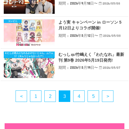
期間 : 2026年9月18日〜
2026/05/08
コンビニ
よう実 キャンペーン in ローソン 5
月12日よりコラボ開催!
期間 : 2026年5月12日〜
2026/05/08
わたしが恋人になれるわけないじゃん、ムリム
むっしゅ/竹嶋えく「わたなれ」最新
リ!（※ムリじゃなかった!?）
刊 第9巻 2026年5月19日発売!
期間 : 2026年5月19日〜
2026/05/07
<
1
2
3
4
5
>