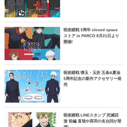
呪術廻戦 5周年 closed space
ストア in PARCO 8月21日より
開催!
呪術廻戦 懐玉・玉折 五条&夏油
5周年記念の新作アクセサリー発
売
呪術廻戦 LINEスタンプ 死滅回
游 前編 直哉や髙羽の名台詞が登
場!