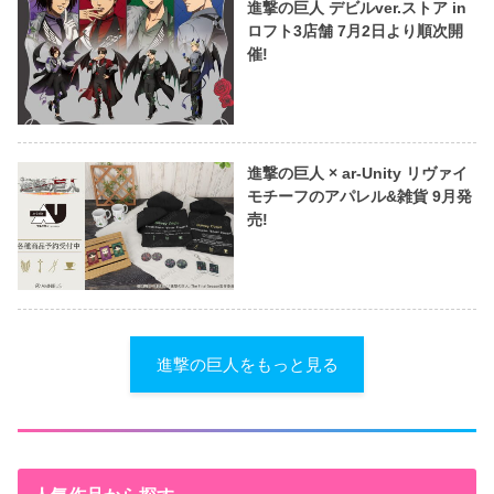
進撃の巨人 デビルver.ストア in
ロフト3店舗 7月2日より順次開
催!
進撃の巨人 × ar-Unity リヴァイ
モチーフのアパレル&雑貨 9月発
売!
進撃の巨人をもっと見る