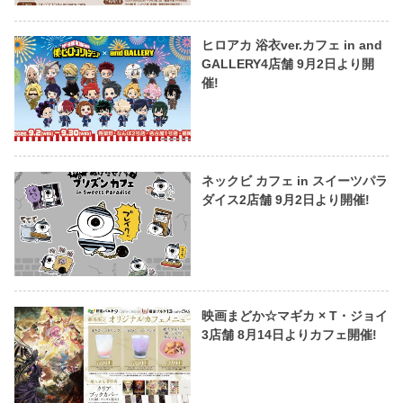
ヒロアカ 浴衣ver.カフェ in and
GALLERY4店舗 9月2日より開
催!
ネックビ カフェ in スイーツパラ
ダイス2店舗 9月2日より開催!
映画まどか☆マギカ × T・ジョイ
3店舗 8月14日よりカフェ開催!