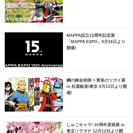
MAPPA設立15周年記念展
「MAPPA EXPO」9月16日より
開催!
鋼の錬金術師 × 黄泉のツガイ展
in 松屋銀座/東京 8月13日より開
催!
しゅごキャラ! 20周年原画展 in
東京ソラマチ 12月12日より開