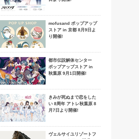
mofusand ポップアップ
ストア in 京都 8月9日よ
り開催!
都市伝説解体センター
ポップアップストア in
秋葉原 9月1日開催!
きみが死ぬまで恋をした
い 8周年 アトレ秋葉原 8
月7日より開催!
ヴェルサイユリゾートフ