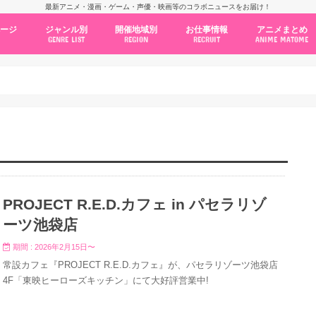
最新アニメ・漫画・ゲーム・声優・映画等のコラボニュースをお届け！
ページ
ジャンル別
開催地域別
お仕事情報
アニメまとめ
GENRE LIST
REGION
RECRUIT
ANIME MATOME
コラボカフェ
常設店舗
ポップアップストア
原画展・展示会
くじ / プライズ / ガチャ
店舗系コラボ
テーマパーク・遊園地
アニメ・漫画の期間限定イベント
グッズ
ファッション
コミック・ムック本
新作アニメ情報
ニュース
池袋
秋葉原
新宿
大阪
福岡
名古屋
カプコン
NSグループ
BENELIC
アニメイト
トランジットホールディングス
モトヤフーズ
TOWER RECORDS
タブリエ・マーケティング
GENDA GiGO Entertainment
PROJECT R.E.D.カフェ in パセラリゾ
ーツ池袋店
期間 : 2026年2月15日〜
常設カフェ『PROJECT R.E.D.カフェ』が、パセラリゾーツ池袋店
4F「東映ヒーローズキッチン」にて大好評営業中!