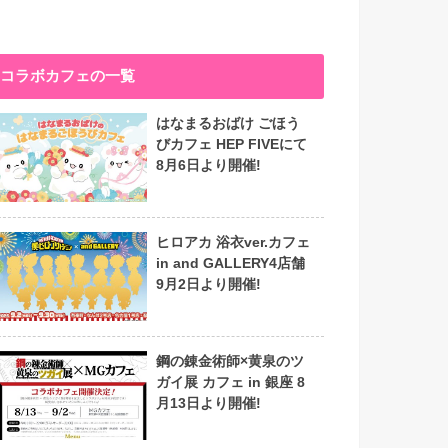
コラボカフェの一覧
はなまるおばけ ごほう
びカフェ HEP FIVEにて
8月6日より開催!
ヒロアカ 浴衣ver.カフェ
in and GALLERY4店舗
9月2日より開催!
鋼の錬金術師×黄泉のツ
ガイ展 カフェ in 銀座 8
月13日より開催!