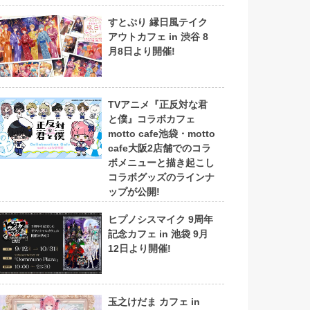
すとぷり 縁日風テイク
アウトカフェ in 渋谷 8
月8日より開催!
TVアニメ『正反対な君
と僕』コラボカフェ
motto cafe池袋・motto
cafe大阪2店舗でのコラ
ボメニューと描き起こし
コラボグッズのラインナ
ップが公開!
ヒプノシスマイク 9周年
記念カフェ in 池袋 9月
12日より開催!
玉之けだま カフェ in